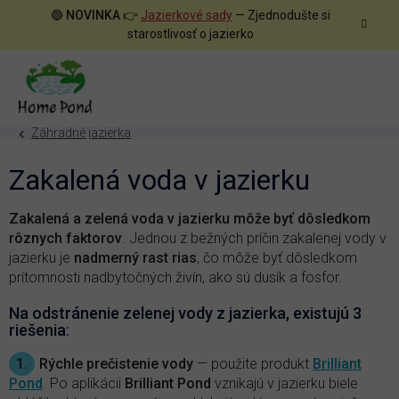
Prejsť
🔵
NOVINKA
👉
Jazierkové sady
— Zjednodušte si
na
starostlivosť o jazierko
obsah
Záhradné jazierka
Zakalená voda v jazierku
Zakalená a zelená voda v jazierku môže byť dôsledkom
rôznych faktorov
. Jednou z bežných príčin zakalenej vody v
jazierku je
nadmerný rast rias
, čo môže byť dôsledkom
prítomnosti nadbytočných živín, ako sú dusík a fosfor.
Na odstránenie zelenej vody z jazierka, existujú 3
riešenia
:
1.
Rýchle prečistenie vody
— použite produkt
Brilliant
Pond
. Po aplikácii
Brilliant Pond
vznikajú v jazierku biele