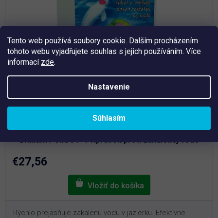
Tento web používá soubory cookie. Dalším procházením
tohoto webu vyjadřujete souhlas s jejich používáním. Více
informací
zde
.
Nastavenie
Priemerné
Súhlasím
hodnotenie
Skladem
produktu
je
Brilliant Pond 3 l - Prípravok proti zakalenej vode
5,0
z
5
€27,56
hviezdičiek.
Rýchlo prejasňuje zakalenú vodu v jazierku. Efektívne