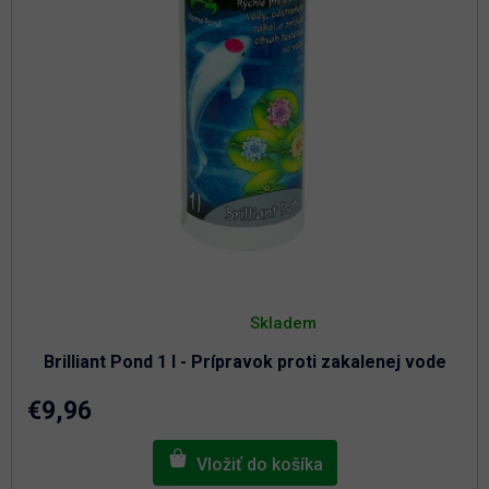
t
u
o
k
t
v
o
v
Priemerné
hodnotenie
Skladem
produktu
je
Brilliant Pond 1 l - Prípravok proti zakalenej vode
4,9
z
5
€9,96
hviezdičiek.