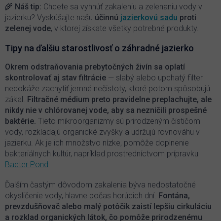
v
🌾
Náš tip:
Chcete sa vyhnúť zakaleniu a zelenaniu vody v
ý
jazierku? Vyskúšajte našu
účinnú
jazierkovú sadu
proti
p
zelenej vode
, v ktorej získate všetky potrebné produkty.
i
s
Tipy na ďalšiu starostlivosť o záhradné jazierko
u
Okrem odstraňovania prebytočných živín sa oplatí
skontrolovať aj stav filtrácie
— slabý alebo upchatý filter
nedokáže zachytiť jemné nečistoty, ktoré potom spôsobujú
zákal.
Filtračné médium preto pravidelne preplachujte, ale
nikdy nie v chlórovanej vode, aby sa nezničili prospešné
baktérie.
Tieto mikroorganizmy sú prirodzeným čističom
vody, rozkladajú organické zvyšky a udržujú rovnováhu v
jazierku. Ak je ich množstvo nízke, pomôže doplnenie
bakteriálnych kultúr, napríklad prostredníctvom prípravku
Bacter Pond
.
Ďalším častým dôvodom zakalenia býva nedostatočné
okysličenie vody, hlavne počas horúcich dní.
Fontána,
prevzdušňovač alebo malý potôčik zaistí lepšiu cirkuláciu
a rozklad organických látok, čo pomôže prirodzenému