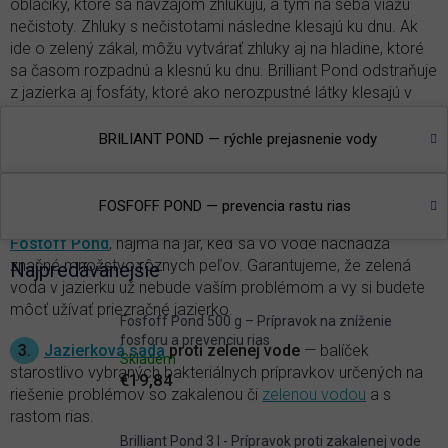
obláčiky, ktoré sa navzájom zhlukujú, a tým na seba viažu
nečistoty. Zhluky s nečistotami následne klesajú ku dnu. Ak
ide o zelený zákal, môžu vytvárať zhluky aj na hladine, ktoré
sa časom rozpadnú a klesnú ku dnu. Brilliant Pond odstraňuje
z jazierka aj fosfáty, ktoré ako nerozpustné látky klesajú v
bielych zhlukoch takisto ku dnu.
BRILIANT POND — rýchle prejasnenie vody
2.
Prevencia rastu rias
— fosfor je hlavným iniciátorom
rastu rias, a to
vláknitých
aj jednobunkových, ktoré spôsobujú
všetkým dobre známe
zelenanie vody
. Najväčšie množstvo
FOSFOFF POND — prevencia rastu rias
fosfátov z vody v jazierku možno odstrániť aplikáciou
Fostoff Pond
, najmä na jar, keď sa vo vode nachádza
značné množstvo rôznych peľov. Garantujeme, že zelená
Najpredávanejšie
voda v jazierku už nebude vaším problémom a vy si budete
môcť užívať priezračné jazierko.
Fosfoff Pond 500 g – Prípravok na zníženie
fosforu a prevenciu rias
3.
Jazierková sada
proti zelenej vode
— balíček
Skladem
starostlivo vybraných bakteriálnych prípravkov určených na
€19,84
riešenie problémov so zakalenou či
zelenou vodou
a s
rastom rias.
Brilliant Pond 3 l - Prípravok proti zakalenej vode