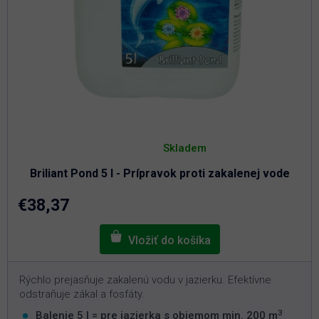
Priemerné
hodnotenie
Skladem
produktu
je
Briliant Pond 5 l - Prípravok proti zakalenej vode
4,6
z
5
€38,37
hviezdičiek.
Rýchlo prejasňuje zakalenú vodu v jazierku. Efektívne
odstraňuje zákal a fosfáty.
3
Balenie 5 l = pre jazierka s objemom min. 200 m