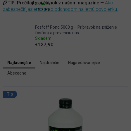
🌾
TIP:
Prečítajte si článok v našom magazíne
—
Ako
Skladem
zabezpečiť jazierko pred odchodom na letnú dovolenku.
€27,56
Fosfoff Pond 5000 g – Prípravok na zníženie
fosforu a prevenciu rias
Skladem
€127,90
V
Najlacnejšie
Najdrahšie
Najpredávanejšie
ý
R
p
Abecedne
a
i
d
s
e
p
n
Tip
i
r
e
o
p
d
r
u
o
k
d