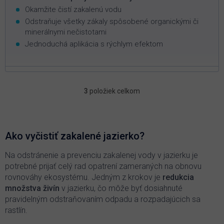
Okamžite čistí zakalenú vodu
Odstraňuje všetky zákaly spôsobené organickými či
minerálnymi nečistotami
Jednoduchá aplikácia s rýchlym efektom
3
položiek celkom
O
v
l
á
d
Ako vyčistiť zakalené jazierko?
a
c
Na odstránenie a prevenciu zakalenej vody v jazierku je
i
potrebné prijať celý rad opatrení zameraných na obnovu
e
rovnováhy ekosystému. Jedným z krokov je
redukcia
p
množstva živín
v jazierku, čo môže byť dosiahnuté
r
pravidelným odstraňovaním odpadu a rozpadajúcich sa
v
k
rastlín.
y