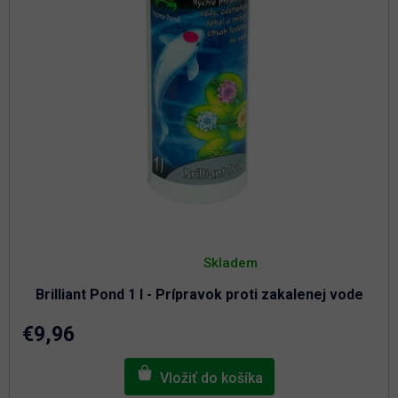
t
u
o
k
t
v
o
v
Priemerné
hodnotenie
Skladem
produktu
je
Brilliant Pond 1 l - Prípravok proti zakalenej vode
4,9
z
5
€9,96
hviezdičiek.