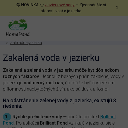
Prejsť
🔵
NOVINKA
👉
Jazierkové sady
— Zjednodušte si
na
starostlivosť o jazierko
obsah
Záhradné jazierka
Zakalená voda v jazierku
Zakalená a zelená voda v jazierku môže byť dôsledkom
rôznych faktorov
. Jednou z bežných príčin zakalenej vody v
jazierku je
nadmerný rast rias
, čo môže byť dôsledkom
prítomnosti nadbytočných živín, ako sú dusík a fosfor.
Na odstránenie zelenej vody z jazierka, existujú 3
riešenia
:
1.
Rýchle prečistenie vody
— použite produkt
Brilliant
Pond
. Po aplikácii
Brilliant Pond
vznikajú v jazierku biele