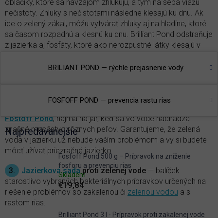
obláčiky, ktoré sa navzájom zhlukujú, a tým na seba viažu
nečistoty. Zhluky s nečistotami následne klesajú ku dnu. Ak
ide o zelený zákal, môžu vytvárať zhluky aj na hladine, ktoré
sa časom rozpadnú a klesnú ku dnu. Brilliant Pond odstraňuje
z jazierka aj fosfáty, ktoré ako nerozpustné látky klesajú v
bielych zhlukoch takisto ku dnu.
BRILIANT POND — rýchle prejasnenie vody
2.
Prevencia rastu rias
— fosfor je hlavným iniciátorom
rastu rias, a to
vláknitých
aj jednobunkových, ktoré spôsobujú
všetkým dobre známe
zelenanie vody
. Najväčšie množstvo
FOSFOFF POND — prevencia rastu rias
fosfátov z vody v jazierku možno odstrániť aplikáciou
Fostoff Pond
, najmä na jar, keď sa vo vode nachádza
značné množstvo rôznych peľov. Garantujeme, že zelená
Najpredávanejšie
voda v jazierku už nebude vaším problémom a vy si budete
môcť užívať priezračné jazierko.
Fosfoff Pond 500 g – Prípravok na zníženie
fosforu a prevenciu rias
3.
Jazierková sada
proti zelenej vode
— balíček
Skladem
starostlivo vybraných bakteriálnych prípravkov určených na
€19,84
riešenie problémov so zakalenou či
zelenou vodou
a s
rastom rias.
Brilliant Pond 3 l - Prípravok proti zakalenej vode