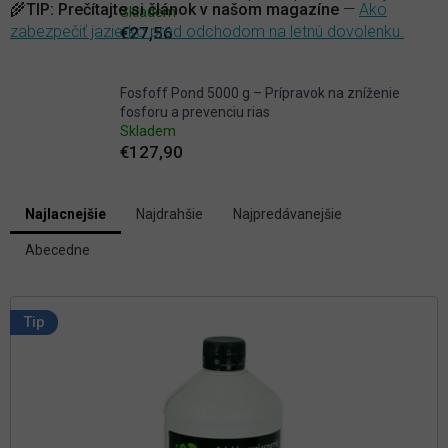
🌾
TIP:
Prečítajte si článok v našom magazíne
—
Ako
Skladem
zabezpečiť jazierko pred odchodom na letnú dovolenku.
€27,56
Fosfoff Pond 5000 g – Prípravok na zníženie
fosforu a prevenciu rias
Skladem
€127,90
V
Najlacnejšie
Najdrahšie
Najpredávanejšie
ý
R
p
Abecedne
a
i
d
s
e
p
n
Tip
i
r
e
o
p
d
r
u
o
k
d