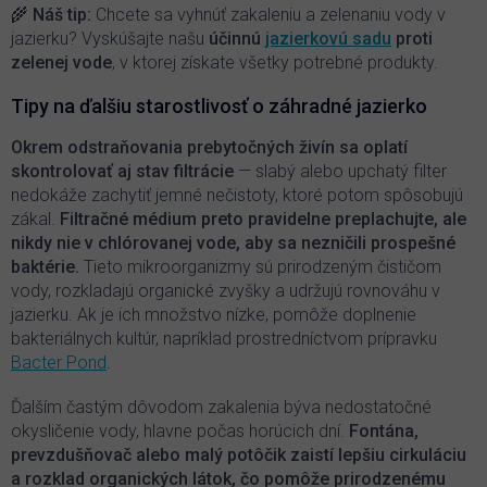
v
🌾
Náš tip:
Chcete sa vyhnúť zakaleniu a zelenaniu vody v
ý
jazierku? Vyskúšajte našu
účinnú
jazierkovú sadu
proti
p
zelenej vode
, v ktorej získate všetky potrebné produkty.
i
s
Tipy na ďalšiu starostlivosť o záhradné jazierko
u
Okrem odstraňovania prebytočných živín sa oplatí
skontrolovať aj stav filtrácie
— slabý alebo upchatý filter
nedokáže zachytiť jemné nečistoty, ktoré potom spôsobujú
zákal.
Filtračné médium preto pravidelne preplachujte, ale
nikdy nie v chlórovanej vode, aby sa nezničili prospešné
baktérie.
Tieto mikroorganizmy sú prirodzeným čističom
vody, rozkladajú organické zvyšky a udržujú rovnováhu v
jazierku. Ak je ich množstvo nízke, pomôže doplnenie
bakteriálnych kultúr, napríklad prostredníctvom prípravku
Bacter Pond
.
Ďalším častým dôvodom zakalenia býva nedostatočné
okysličenie vody, hlavne počas horúcich dní.
Fontána,
prevzdušňovač alebo malý potôčik zaistí lepšiu cirkuláciu
a rozklad organických látok, čo pomôže prirodzenému