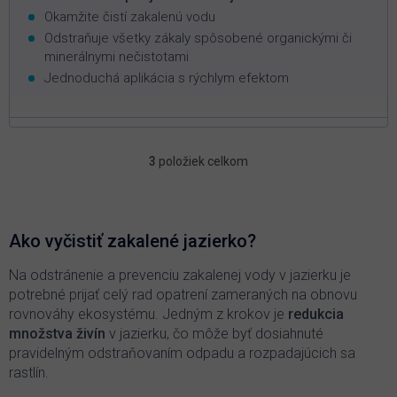
Okamžite čistí zakalenú vodu
Odstraňuje všetky zákaly spôsobené organickými či
minerálnymi nečistotami
Jednoduchá aplikácia s rýchlym efektom
3
položiek celkom
O
v
l
á
d
Ako vyčistiť zakalené jazierko?
a
c
Na odstránenie a prevenciu zakalenej vody v jazierku je
i
potrebné prijať celý rad opatrení zameraných na obnovu
e
rovnováhy ekosystému. Jedným z krokov je
redukcia
p
množstva živín
v jazierku, čo môže byť dosiahnuté
r
pravidelným odstraňovaním odpadu a rozpadajúcich sa
v
k
rastlín.
y