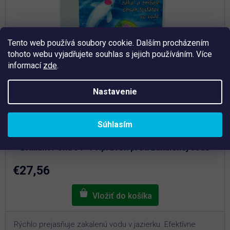
Tento web používá soubory cookie. Dalším procházením
tohoto webu vyjadřujete souhlas s jejich používáním. Více
informací
zde
.
Nastavenie
Priemerné
Súhlasím
hodnotenie
Skladem
produktu
je
Brilliant Pond 3 l - Prípravok proti zakalenej vode
5,0
z
5
€27,56
hviezdičiek.
Rýchlo prejasňuje zakalenú vodu v jazierku. Efektívne