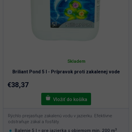
Priemerné
hodnotenie
Skladem
produktu
je
Briliant Pond 5 l - Prípravok proti zakalenej vode
4,6
z
5
€38,37
hviezdičiek.
Rýchlo prejasňuje zakalenú vodu v jazierku. Efektívne
odstraňuje zákal a fosfáty.
3
Balenie 5 l = pre jazierka s objemom min. 200 m