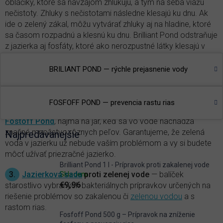
obláčiky, ktoré sa navzájom zhlukujú, a tým na seba viažu
nečistoty. Zhluky s nečistotami následne klesajú ku dnu. Ak
ide o zelený zákal, môžu vytvárať zhluky aj na hladine, ktoré
sa časom rozpadnú a klesnú ku dnu. Brilliant Pond odstraňuje
z jazierka aj fosfáty, ktoré ako nerozpustné látky klesajú v
bielych zhlukoch takisto ku dnu.
BRILIANT POND — rýchle prejasnenie vody
2.
Prevencia rastu rias
— fosfor je hlavným iniciátorom
rastu rias, a to
vláknitých
aj jednobunkových, ktoré spôsobujú
všetkým dobre známe
zelenanie vody
. Najväčšie množstvo
FOSFOFF POND — prevencia rastu rias
fosfátov z vody v jazierku možno odstrániť aplikáciou
Fostoff Pond
, najmä na jar, keď sa vo vode nachádza
značné množstvo rôznych peľov. Garantujeme, že zelená
Najpredávanejšie
voda v jazierku už nebude vaším problémom a vy si budete
môcť užívať priezračné jazierko.
Brilliant Pond 1 l - Prípravok proti zakalenej vode
3.
Jazierková sada
proti zelenej vode
— balíček
Skladem
€9,96
starostlivo vybraných bakteriálnych prípravkov určených na
riešenie problémov so zakalenou či
zelenou vodou
a s
rastom rias.
Fosfoff Pond 500 g – Prípravok na zníženie