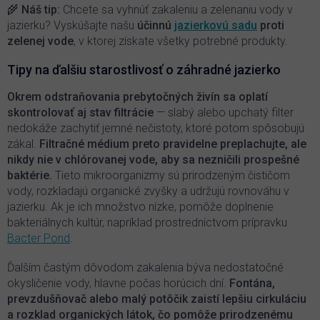
v
🌾
Náš tip:
Chcete sa vyhnúť zakaleniu a zelenaniu vody v
ý
jazierku? Vyskúšajte našu
účinnú
jazierkovú sadu
proti
p
zelenej vode
, v ktorej získate všetky potrebné produkty.
i
s
Tipy na ďalšiu starostlivosť o záhradné jazierko
u
Okrem odstraňovania prebytočných živín sa oplatí
skontrolovať aj stav filtrácie
— slabý alebo upchatý filter
nedokáže zachytiť jemné nečistoty, ktoré potom spôsobujú
zákal.
Filtračné médium preto pravidelne preplachujte, ale
nikdy nie v chlórovanej vode, aby sa nezničili prospešné
baktérie.
Tieto mikroorganizmy sú prirodzeným čističom
vody, rozkladajú organické zvyšky a udržujú rovnováhu v
jazierku. Ak je ich množstvo nízke, pomôže doplnenie
bakteriálnych kultúr, napríklad prostredníctvom prípravku
Bacter Pond
.
Ďalším častým dôvodom zakalenia býva nedostatočné
okysličenie vody, hlavne počas horúcich dní.
Fontána,
prevzdušňovač alebo malý potôčik zaistí lepšiu cirkuláciu
a rozklad organických látok, čo pomôže prirodzenému