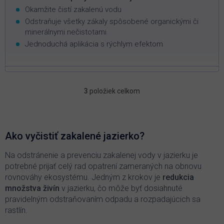
Okamžite čistí zakalenú vodu
Odstraňuje všetky zákaly spôsobené organickými či
minerálnymi nečistotami
Jednoduchá aplikácia s rýchlym efektom
3
položiek celkom
O
v
l
á
d
Ako vyčistiť zakalené jazierko?
a
c
Na odstránenie a prevenciu zakalenej vody v jazierku je
i
potrebné prijať celý rad opatrení zameraných na obnovu
e
rovnováhy ekosystému. Jedným z krokov je
redukcia
p
množstva živín
v jazierku, čo môže byť dosiahnuté
r
pravidelným odstraňovaním odpadu a rozpadajúcich sa
v
k
rastlín.
y