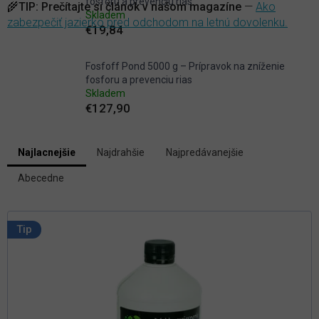
fosforu a prevenciu rias
🌾
TIP:
Prečítajte si článok v našom magazíne
—
Ako
Skladem
zabezpečiť jazierko pred odchodom na letnú dovolenku.
€19,84
Fosfoff Pond 5000 g – Prípravok na zníženie
fosforu a prevenciu rias
Skladem
€127,90
V
Najlacnejšie
Najdrahšie
Najpredávanejšie
ý
R
p
Abecedne
a
i
d
s
e
p
n
Tip
i
r
e
o
p
d
r
u
o
k
d