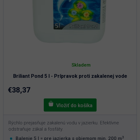
Priemerné
hodnotenie
Skladem
produktu
je
Briliant Pond 5 l - Prípravok proti zakalenej vode
4,6
z
5
€38,37
hviezdičiek.
Rýchlo prejasňuje zakalenú vodu v jazierku. Efektívne
odstraňuje zákal a fosfáty.
3
Balenie 5 l = pre jazierka s objemom min. 200 m