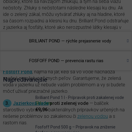
obláčiky, ktoré sa navzájom zhlukujú, a tým na seba viažu
nečistoty. Zhluky s nečistotami následne klesajú ku dnu. Ak
ide o zelený zákal, môžu vytvárať zhluky aj na hladine, ktoré
sa časom rozpadnú a klesnú ku dnu. Brilliant Pond odstraňuje
z jazierka aj fosfáty, ktoré ako nerozpustné látky klesajú v
bielych zhlukoch takisto ku dnu.
BRILIANT POND — rýchle prejasnenie vody
2.
Prevencia rastu rias
— fosfor je hlavným iniciátorom
rastu rias, a to
vláknitých
aj jednobunkových, ktoré spôsobujú
všetkým dobre známe
zelenanie vody
. Najväčšie množstvo
FOSFOFF POND — prevencia rastu rias
fosfátov z vody v jazierku možno odstrániť aplikáciou
Fostoff Pond
, najmä na jar, keď sa vo vode nachádza
značné množstvo rôznych peľov. Garantujeme, že zelená
Najpredávanejšie
voda v jazierku už nebude vaším problémom a vy si budete
môcť užívať priezračné jazierko.
Brilliant Pond 1 l - Prípravok proti zakalenej vode
3.
Jazierková sada
proti zelenej vode
— balíček
Skladem
€9,96
starostlivo vybraných bakteriálnych prípravkov určených na
riešenie problémov so zakalenou či
zelenou vodou
a s
rastom rias.
Fosfoff Pond 500 g – Prípravok na zníženie