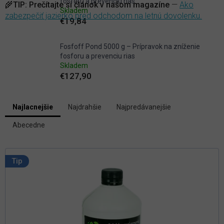
fosforu a prevenciu rias
🌾
TIP:
Prečítajte si článok v našom magazíne
—
Ako
Skladem
zabezpečiť jazierko pred odchodom na letnú dovolenku.
€19,84
Fosfoff Pond 5000 g – Prípravok na zníženie
fosforu a prevenciu rias
Skladem
€127,90
V
Najlacnejšie
Najdrahšie
Najpredávanejšie
ý
R
p
Abecedne
a
i
d
s
e
p
n
Tip
i
r
e
o
p
d
r
u
o
k
d