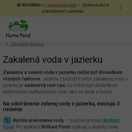
Prejsť
🔵
NOVINKA
👉
Jazierkové sady
— Zjednodušte si
na
starostlivosť o jazierko
obsah
Záhradné jazierka
Zakalená voda v jazierku
Zakalená a zelená voda v jazierku môže byť dôsledkom
rôznych faktorov
. Jednou z bežných príčin zakalenej vody v
jazierku je
nadmerný rast rias
, čo môže byť dôsledkom
prítomnosti nadbytočných živín, ako sú dusík a fosfor.
Na odstránenie zelenej vody z jazierka, existujú 3
riešenia
:
1.
Rýchle prečistenie vody
— použite produkt
Brilliant
Pond
. Po aplikácii
Brilliant Pond
vznikajú v jazierku biele