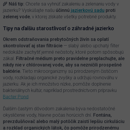
v
🌾
Náš tip:
Chcete sa vyhnúť zakaleniu a zelenaniu vody v
ý
jazierku? Vyskúšajte našu
účinnú
jazierkovú sadu
proti
p
zelenej vode
, v ktorej získate všetky potrebné produkty.
i
s
Tipy na ďalšiu starostlivosť o záhradné jazierko
u
Okrem odstraňovania prebytočných živín sa oplatí
skontrolovať aj stav filtrácie
— slabý alebo upchatý filter
nedokáže zachytiť jemné nečistoty, ktoré potom spôsobujú
zákal.
Filtračné médium preto pravidelne preplachujte, ale
nikdy nie v chlórovanej vode, aby sa nezničili prospešné
baktérie.
Tieto mikroorganizmy sú prirodzeným čističom
vody, rozkladajú organické zvyšky a udržujú rovnováhu v
jazierku. Ak je ich množstvo nízke, pomôže doplnenie
bakteriálnych kultúr, napríklad prostredníctvom prípravku
Bacter Pond
.
Ďalším častým dôvodom zakalenia býva nedostatočné
okysličenie vody, hlavne počas horúcich dní.
Fontána,
prevzdušňovač alebo malý potôčik zaistí lepšiu cirkuláciu
a rozklad organických látok, čo pomôže prirodzenému