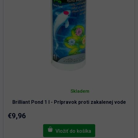
t
u
o
k
t
v
o
v
Priemerné
hodnotenie
Skladem
produktu
je
Brilliant Pond 1 l - Prípravok proti zakalenej vode
4,9
z
5
€9,96
hviezdičiek.