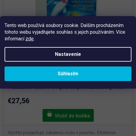
Tento web používá soubory cookie. Dalším procházením
tohoto webu vyjadřujete souhlas s jejich používáním. Více
informací
zde
.
Nastavenie
Priemerné
Súhlasím
hodnotenie
Skladem
produktu
je
Brilliant Pond 3 l - Prípravok proti zakalenej vode
5,0
z
5
€27,56
hviezdičiek.
Rýchlo prejasňuje zakalenú vodu v jazierku. Efektívne