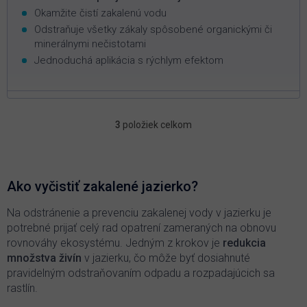
Okamžite čistí zakalenú vodu
Odstraňuje všetky zákaly spôsobené organickými či
minerálnymi nečistotami
Jednoduchá aplikácia s rýchlym efektom
3
položiek celkom
O
v
l
á
d
Ako vyčistiť zakalené jazierko?
a
c
Na odstránenie a prevenciu zakalenej vody v jazierku je
i
potrebné prijať celý rad opatrení zameraných na obnovu
e
rovnováhy ekosystému. Jedným z krokov je
redukcia
p
množstva živín
v jazierku, čo môže byť dosiahnuté
r
pravidelným odstraňovaním odpadu a rozpadajúcich sa
v
k
rastlín.
y