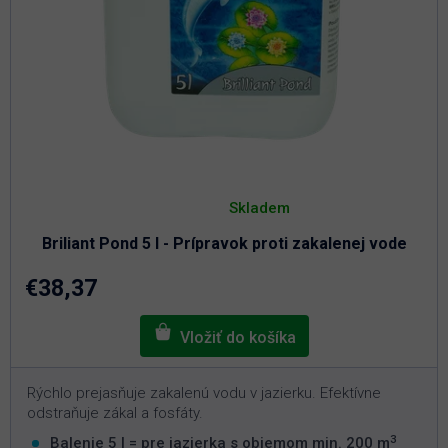
Priemerné
hodnotenie
Skladem
produktu
je
Briliant Pond 5 l - Prípravok proti zakalenej vode
4,6
z
5
€38,37
hviezdičiek.
Rýchlo prejasňuje zakalenú vodu v jazierku. Efektívne
odstraňuje zákal a fosfáty.
3
Balenie 5 l = pre jazierka s objemom min. 200 m