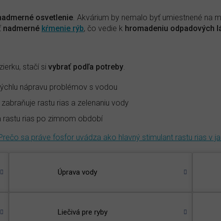
admerné osvetlenie
. Akvárium by nemalo byť umiestnené na m
ť
nadmerné
kŕmenie rýb
, čo vedie k
hromadeniu odpadových lá
erku, stačí si
vybrať podľa potreby
.
 rýchlu nápravu problémov s vodou
 zabraňuje rastu rias a zelenaniu vody
a rastu rias po zimnom období
Prečo sa práve fosfor uvádza ako hlavný stimulant rastu rias v ja
Úprava vody
Liečivá pre ryby