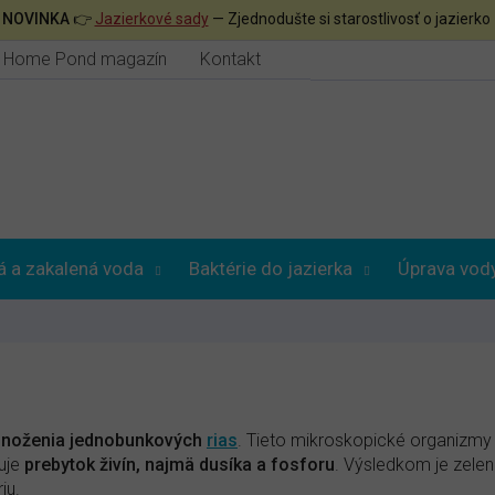

NOVINKA
👉
Jazierkové sady
— Zjednodušte si starostlivosť o jazierko
Home Pond magazín
Kontakt
á a zakalená voda
Baktérie do jazierka
Úprava vod
noženia jednobunkových
rias
. Tieto mikroskopické organizmy
uje
prebytok živín, najmä dusíka a fosforu
. Výsledkom je zelen
iu.