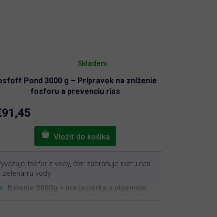
Priemerné
hodnotenie
Skladem
produktu
je
osfoff Pond 3000 g – Prípravok na zníženie
3,0
z
fosforu a prevenciu rias
5
hviezdičiek.
€91,45
yväzuje fosfor z vody, čím zabraňuje rastu rias
 zelenaniu vody
Balenie 3000g = pre jazierka s objemom
3
min. 60m
Funguje čisto na prírodnej báze