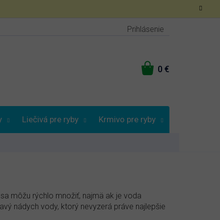
Prihlásenie
NÁKUPNÝ
KOŠÍK
y
Liečivá pre ryby
Krmivo pre ryby
Vybrať podľa
 sa môžu rýchlo množiť, najmä ak je voda
avý nádych vody, ktorý nevyzerá práve najlepšie