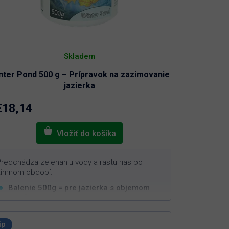
Skladem
nter Pond 500 g – Prípravok na zazimovanie
jazierka
€18,14
redchádza zelenaniu vody a rastu rias po
zimnom období.
Balenie 500g = pre jazierka s objemom
3
10m
Odoberá a viaže živiny potrebné na rast rias
Aplikácia po zazimovaní jazierka
ip