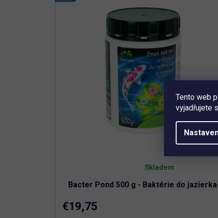
Nie je možné predávkovať
Tento web p
vyjadřujete 
Nastaven
Priemerné
hodnotenie
Skladem
produktu
je
Bacter Pond 500 g - Baktérie do jazierka
5,0
z
5
€19,75
hviezdičiek.