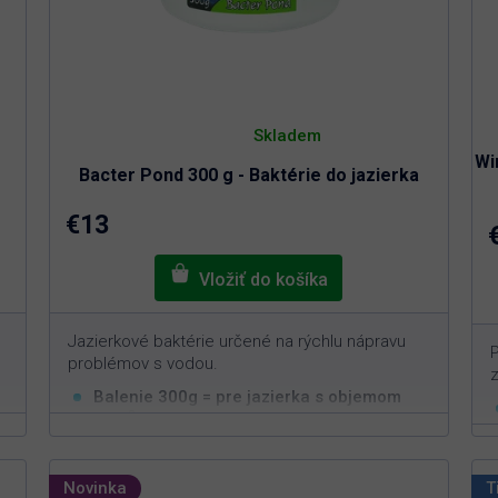
Priemerné
hodnotenie
Skladem
produktu
Wi
je
Bacter Pond 300 g - Baktérie do jazierka
5,0
z
5
€13
hviezdičiek.
Jazierkové baktérie určené na rýchlu nápravu
P
problémov s vodou.
Balenie 300g = pre jazierka s objemom
3
30m
Rýchla a efektívna aplikácia
Nastavuje biorovnováhu v jazierku
Novinka
T