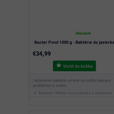
Priemerné
hodnotenie
Skladem
produktu
je
Bacter Pond 1000 g - Baktérie do jazierk
4,8
z
5
€34,99
hviezdičiek.
Jazierkové baktérie určené na rýchlu nápravu
problémov s vodou.
Balenie 1000g = pre jazierka s objemom
3
100m
Rýchla a efektívna aplikácia
Nastavuje biorovnováhu v jazierku