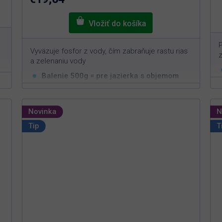
P
Vyväzuje fosfor z vody, čím zabraňuje rastu rias
a zelenaniu vody
Balenie 500g = pre jazierka s objemom
3
min. 10m
Funguje čisto na prírodnej báze
Jednoduchá aplikácia s rýchlym efektom
Novinka
N
Bezpečný pre ryby, živočíchy a rastliny
Tip
T