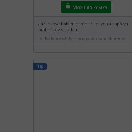
Jazierkové baktérie určené na rýchlu nápravu
problémov s vodou.
Balenie 500g = pre jazierka s objemom
3
50m
Rýchla a efektívna aplikácia
Nastavuje biorovnováhu v jazierku
Nie je možné predávkovať
Tip