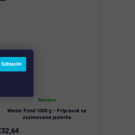
Neškodný pre ryby, živočíchy a rastliny
Súhlasím
Skladem
Winter Pond 1000 g – Prípravok na
zazimovanie jazierka
€32,64