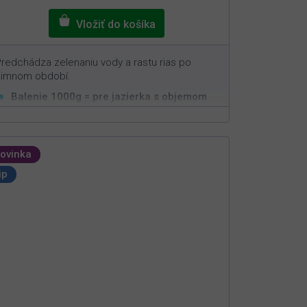
redchádza zelenaniu vody a rastu rias po
zimnom období.
Balenie 1000g = pre jazierka s objemom
3
20m
Odoberá a viaže živiny potrebné na rast rias
Aplikácia po zazimovaní jazierka
ovinka
Neškodný pre ryby, živočíchy a rastliny
ip