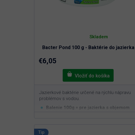
o
v
Priemerné
hodnotenie
Skladem
produktu
je
Bacter Pond 100 g - Baktérie do jazierka
5,0
z
5
€6,05
hviezdičiek.
Jazierkové baktérie určené na rýchlu nápravu
problémov s vodou.
Balenie 100g = pre jazierka s objemom
3
10m
Rýchla a efektívna aplikácia
Nastavuje biorovnováhu v jazierku
Tip