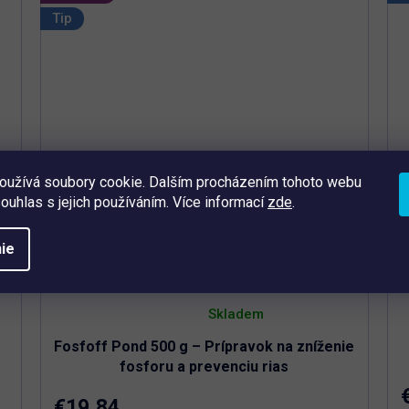
Nie je možné predávkovať
Tip
oužívá soubory cookie. Dalším procházením tohoto webu
souhlas s jejich používáním. Více informací
zde
.
ie
Priemerné
hodnotenie
Skladem
produktu
je
Fosfoff Pond 500 g – Prípravok na zníženie
5,0
z
fosforu a prevenciu rias
5
hviezdičiek.
€19,84