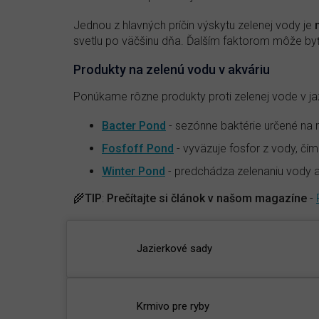
Jednou z hlavných príčin výskytu zelenej vody je
n
svetlu po väčšinu dňa. Ďalším faktorom môže by
Produkty na zelenú vodu v akváriu
Ponúkame rôzne produkty proti zelenej vode v jazi
Bacter Pond
- sezónne baktérie určené na
Fosfoff Pond
- vyväzuje fosfor z vody, čím
Winter Pond
- predchádza zelenaniu vody 
🌾
TIP
:
Prečítajte si článok v našom magazíne
-
Jazierkové sady
Krmivo pre ryby