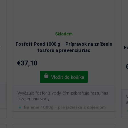
Skladem
Fosfoff Pond 1000 g – Prípravok na zníženie
a
F
fosforu a prevenciu rias
€37,10
Vyväzuje fosfor z vody, čím zabraňuje rastu rias
V
a zelenaniu vody
a
Balenie 1000g = pre jazierka s objemom
3
min. 20m
Funguje čisto na prírodnej báze
Jednoduchá aplikácia s rýchlym efektom