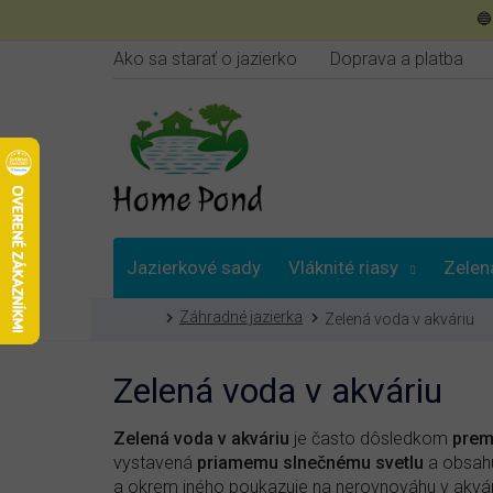
Prejsť

na
obsah
Ako sa starať o jazierko
Doprava a platba
Jazierkové sady
Vláknité riasy
Zelen
Domov
Záhradné jazierka
Zelená voda v akváriu
Poradna
Zelená voda v akváriu
Zelená voda v akváriu
je často dôsledkom
prem
vystavená
priamemu slnečnému svetlu
a obsah
a okrem iného poukazuje na nerovnováhu v akvár