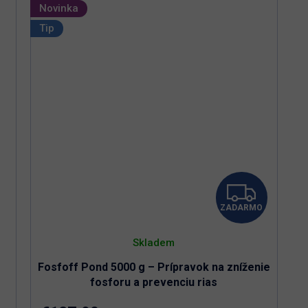
Novinka
Bezpečný pre ryby, živočíchy a rastliny
Tip
Z
ZADARMO
A
D
Skladem
Fosfoff Pond 5000 g – Prípravok na zníženie
A
fosforu a prevenciu rias
R