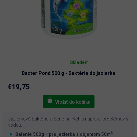
Priemerné
hodnotenie
Skladem
produktu
je
Bacter Pond 500 g - Baktérie do jazierka
5,0
z
5
€19,75
hviezdičiek.
Jazierkové baktérie určené na rýchlu nápravu problémov s
vodou.
3
Balenie 500g = pre jazierka s objemom 50m