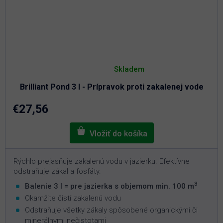
Priemerné
hodnotenie
Skladem
produktu
je
Brilliant Pond 3 l - Prípravok proti zakalenej vode
5,0
z
5
€27,56
hviezdičiek.
Rýchlo prejasňuje zakalenú vodu v jazierku. Efektívne
odstraňuje zákal a fosfáty.
3
Balenie 3 l = pre jazierka s objemom min. 100 m
Okamžite čistí zakalenú vodu
Odstraňuje všetky zákaly spôsobené organickými či
minerálnymi nečistotami