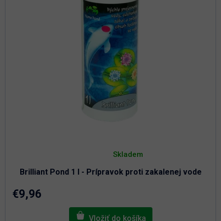
Priemerné
hodnotenie
Skladem
produktu
je
Brilliant Pond 1 l - Prípravok proti zakalenej vode
4,9
z
5
€9,96
hviezdičiek.