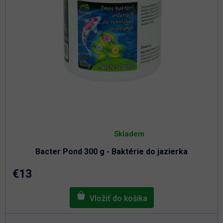
Priemerné
hodnotenie
Skladem
produktu
je
Bacter Pond 300 g - Baktérie do jazierka
5,0
z
5
€13
hviezdičiek.