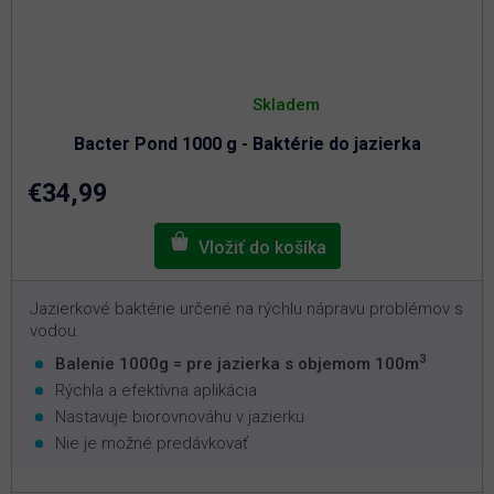
Priemerné
hodnotenie
Skladem
produktu
je
Bacter Pond 1000 g - Baktérie do jazierka
4,8
z
5
€34,99
hviezdičiek.
Jazierkové baktérie určené na rýchlu nápravu problémov s
vodou.
3
Balenie 1000g = pre jazierka s objemom 100m
Rýchla a efektívna aplikácia
Nastavuje biorovnováhu v jazierku
Nie je možné predávkovať