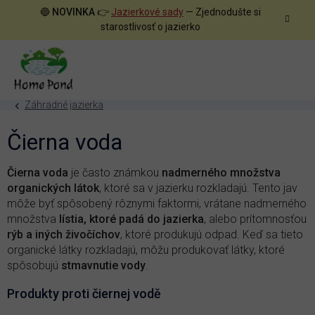
Prejsť
🔵
NOVINKA
👉
Jazierkové sady
— Zjednodušte si
na
starostlivosť o jazierko
obsah
Záhradné jazierka
Čierna voda
Čierna voda
je často známkou
nadmerného množstva
organických látok
, ktoré sa v jazierku rozkladajú. Tento jav
môže byť spôsobený rôznymi faktormi, vrátane nadmerného
množstva
lístia, ktoré padá do jazierka
, alebo prítomnosťou
rýb a iných živočíchov
, ktoré produkujú odpad. Keď sa tieto
organické látky rozkladajú, môžu produkovať látky, ktoré
spôsobujú
stmavnutie vody
.
Produkty proti čiernej vodě