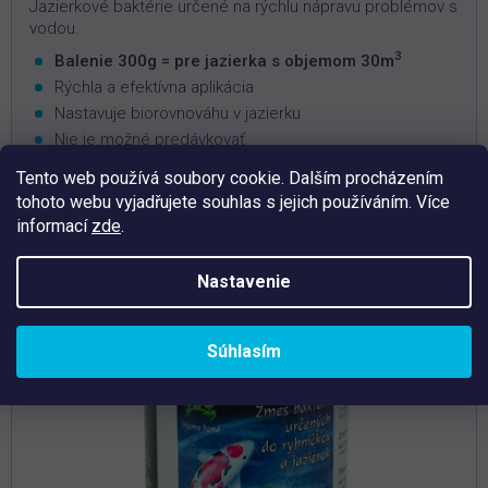
Jazierkové baktérie určené na rýchlu nápravu problémov s
vodou.
3
Balenie 300g = pre jazierka s objemom 30m
Rýchla a efektívna aplikácia
Nastavuje biorovnováhu v jazierku
Nie je možné predávkovať
Tento web používá soubory cookie. Dalším procházením
tohoto webu vyjadřujete souhlas s jejich používáním. Více
informací
zde
.
Tip
Nastavenie
Súhlasím