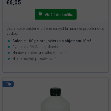
€6,05
hviezdičiek.
Jazierkové baktérie určené na rýchlu nápravu problémov s
vodou.
3
Balenie 100g = pre jazierka s objemom 10m
Rýchla a efektívna aplikácia
Nastavuje biorovnováhu v jazierku
Nie je možné predávkovať
Tip