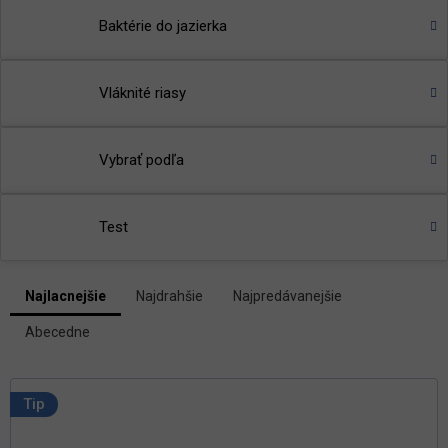
Baktérie do jazierka
Vláknité riasy
Vybrať podľa
Test
V
Najlacnejšie
Najdrahšie
Najpredávanejšie
ý
R
p
Abecedne
a
i
d
s
e
p
n
Tip
i
r
e
o