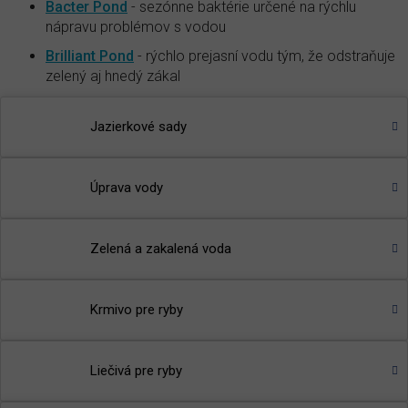
Bacter Pond
- sezónne baktérie určené na rýchlu
nápravu problémov s vodou
Brilliant Pond
- rýchlo prejasní vodu tým, že odstraňuje
zelený aj hnedý zákal
🌾
TIP
:
Prečítajte si článok v našom magazíne
-
Prečo sa
Jazierkové sady
práve fosfor uvádza ako hlavný stimulant rastu rias v
jazierku?
Úprava vody
Zelená a zakalená voda
Krmivo pre ryby
Liečivá pre ryby