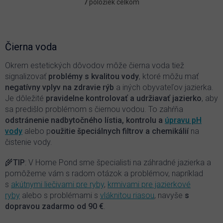
7
položiek celkom
O
v
l
á
d
Čierna voda
a
c
Okrem estetických dôvodov môže čierna voda tiež
i
signalizovať
problémy s kvalitou vody
, ktoré môžu mať
e
negatívny vplyv na zdravie rýb
a iných obyvateľov jazierka.
p
Je dôležité
pravidelne kontrolovať a udržiavať jazierko
, aby
r
sa predišlo problémom s čiernou vodou. To zahŕňa
v
k
odstránenie nadbytočného lístia, kontrolu a
úpravu pH
y
vody
alebo p
oužitie špeciálnych filtrov a chemikálií
na
v
čistenie vody.
ý
p
🌾
TIP
: V Home Pond sme špecialisti na záhradné jazierka a
i
pomôžeme vám s radom otázok a problémov, napríklad
s
s
akútnymi liečivami pre ryby
,
krmivami pre jazierkové
u
ryby
alebo s problémami s
vláknitou riasou
, navyše
s
dopravou zadarmo od 90 €
.