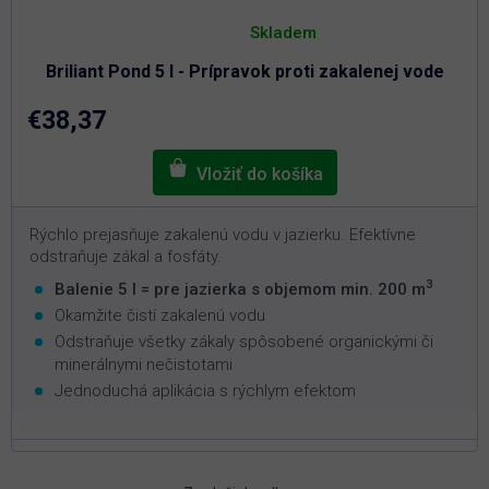
Priemerné
hodnotenie
Skladem
produktu
je
Briliant Pond 5 l - Prípravok proti zakalenej vode
4,6
z
5
€38,37
hviezdičiek.
Rýchlo prejasňuje zakalenú vodu v jazierku. Efektívne
odstraňuje zákal a fosfáty.
3
Balenie 5 l = pre jazierka s objemom min. 200 m
Okamžite čistí zakalenú vodu
Odstraňuje všetky zákaly spôsobené organickými či
minerálnymi nečistotami
Jednoduchá aplikácia s rýchlym efektom