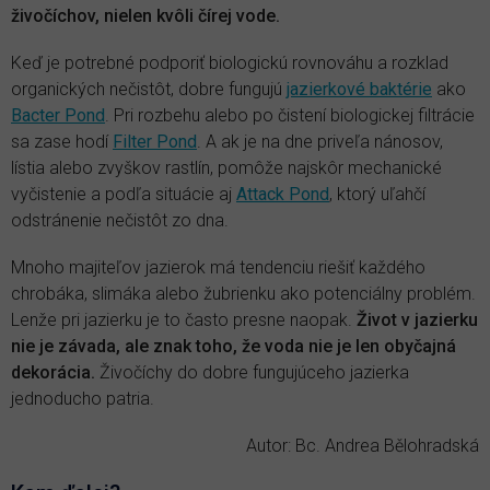
živočíchov, nielen kvôli čírej vode.
Keď je potrebné podporiť biologickú rovnováhu a rozklad
organických nečistôt, dobre fungujú
jazierkové baktérie
ako
Bacter Pond
. Pri rozbehu alebo po čistení biologickej filtrácie
sa zase hodí
Filter Pond
. A ak je na dne priveľa nánosov,
lístia alebo zvyškov rastlín, pomôže najskôr mechanické
vyčistenie a podľa situácie aj
Attack Pond
, ktorý uľahčí
odstránenie nečistôt zo dna.
Mnoho majiteľov jazierok má tendenciu riešiť každého
chrobáka, slimáka alebo žubrienku ako potenciálny problém.
Lenže pri jazierku je to často presne naopak.
Život v jazierku
nie je závada, ale znak toho, že voda nie je len obyčajná
dekorácia.
Živočíchy do dobre fungujúceho jazierka
jednoducho patria.
Autor: Bc. Andrea Bělohradská