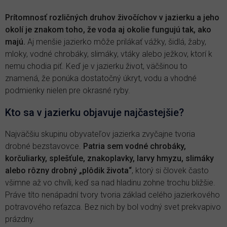
Prítomnosť rozličných druhov živočíchov v jazierku a jeho
okolí je znakom toho, že voda aj okolie fungujú tak, ako
majú.
Aj menšie jazierko môže prilákať vážky, šidlá, žaby,
mloky, vodné chrobáky, slimáky, vtáky alebo ježkov, ktorí k
nemu chodia piť. Keď je v jazierku život, väčšinou to
znamená, že ponúka dostatočný úkryt, vodu a vhodné
podmienky nielen pre okrasné ryby.
Kto sa v jazierku objavuje najčastejšie?
Najväčšiu skupinu obyvateľov jazierka zvyčajne tvoria
drobné bezstavovce.
Patria sem vodné chrobáky,
korčuliarky, splešťule, znakoplavky, larvy hmyzu, slimáky
alebo rôzny drobný „plôdik života“
, ktorý si človek často
všimne až vo chvíli, keď sa nad hladinu zohne trochu bližšie.
Práve títo nenápadní tvory tvoria základ celého jazierkového
potravového reťazca. Bez nich by bol vodný svet prekvapivo
prázdny.