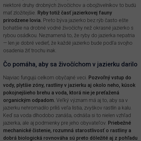
niektoré druhy drobných živočíchov a obojživelníkov to budú
mať zložitejšie.
Ryby totiž časť jazierkovej fauny
prirodzene lovia.
Preto býva jazierko bez rýb často ešte
bohatšie na drobné vodné živočíchy než okrasné jazierko s
rybou osádkou. Neznamená to, že ryby do jazierka nepatria
— len je dobré vedieť, že každé jazierko bude podľa svojho
osadenia žiť trochu inak.
Čo pomáha, aby sa živočíchom v jazierku darilo
Najviac fungujú celkom obyčajné veci.
Pozvoľný vstup do
vody, plytšie zóny, rastliny v jazierku aj okolo neho, kúsok
pokojnejšieho brehu a voda, ktorá nie je preťažená
organickým odpadom.
Veľký význam má aj to, aby sa v
jazierku nehromadilo príliš veľa lístia, zvyškov rastlín a kalu.
Keď sa voda dlhodobo zanáša, odnáša si to nielen vzhľad
jazierka, ale aj podmienky pre jeho obyvateľov.
Priebežné
mechanické čistenie, rozumná starostlivosť o rastliny a
dobrá biologická rovnováha sú preto dôležité aj z pohľadu