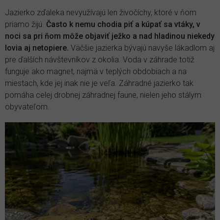
Jazierko zďaleka nevyužívajú len živočíchy, ktoré v ňom
priamo žijú.
Často k nemu chodia piť a kúpať sa vtáky, v
noci sa pri ňom môže objaviť ježko a nad hladinou niekedy
lovia aj netopiere.
Väčšie jazierka bývajú navyše lákadlom aj
pre ďalších návštevníkov z okolia. Voda v záhrade totiž
funguje ako magnet, najmä v teplých obdobiach a na
miestach, kde jej inak nie je veľa. Záhradné jazierko tak
pomáha celej drobnej záhradnej faune, nielen jeho stálym
obyvateľom.