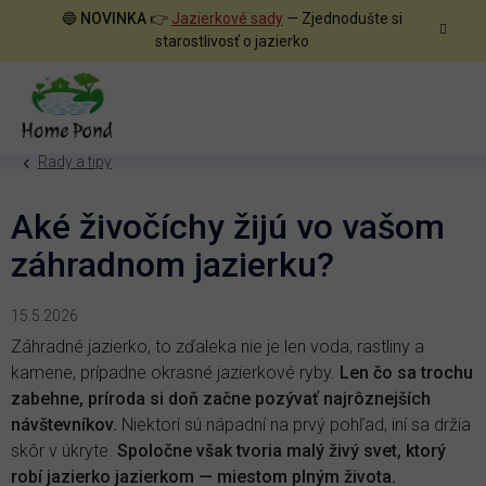
Prejsť
🔵
NOVINKA
👉
Jazierkové sady
— Zjednodušte si
na
starostlivosť o jazierko
obsah
Rady a tipy
Aké živočíchy žijú vo vašom
záhradnom jazierku?
15.5.2026
Záhradné jazierko, to zďaleka nie je len voda, rastliny a
kamene, prípadne okrasné jazierkové ryby.
Len čo sa trochu
zabehne, príroda si doň začne pozývať najrôznejších
návštevníkov.
Niektorí sú nápadní na prvý pohľad, iní sa držia
skôr v úkryte.
Spoločne však tvoria malý živý svet, ktorý
robí jazierko jazierkom — miestom plným života.