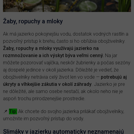
Žaby, ropuchy a mloky
Ak má jazierko pokojnejšiu vodu, dostatok vodných rastlín a
pozvoľný prístup k brehu, často si ho obľúbia obojživelníky.
Žaby, ropuchy a mloky využívajú jazierko na
rozmnožovanie a ich výskyt býva veľmi cenný.
Na jar
môžete pozorovať vajíčka, neskôr žubrienky a počas sezóny
aj dospelé jedince v okolí jazierka. Dôležité je vedieť, že
obojživelníky netrávia celý život len vo vode —
potrebujú aj
úkryty a vlhkejšie zákutia v okolí záhrady
. Jazierko je pre
ne dôležité, ale samo osebe nestačí, ak okolo neho nie je
aspoň trochu prirodzenejšie prostredie.
📌
Tip:
Ak chcete do svojho jazierka prilákať obojživelníky,
umožnite im pozvoľný prístup do vody.
Slimáky v jazierku automaticky neznamenajú