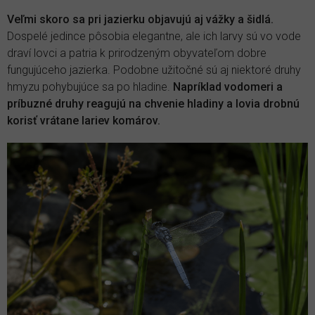
Veľmi skoro sa pri jazierku objavujú aj vážky a šidlá.
Dospelé jedince pôsobia elegantne, ale ich larvy sú vo vode
draví lovci a patria k prirodzeným obyvateľom dobre
fungujúceho jazierka. Podobne užitočné sú aj niektoré druhy
hmyzu pohybujúce sa po hladine.
Napríklad vodomeri a
príbuzné druhy reagujú na chvenie hladiny a lovia drobnú
korisť vrátane lariev komárov.