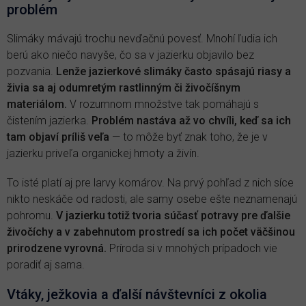
problém
Slimáky mávajú trochu nevďačnú povesť. Mnohí ľudia ich
berú ako niečo navyše, čo sa v jazierku objavilo bez
pozvania.
Lenže jazierkové slimáky často spásajú riasy a
živia sa aj odumretým rastlinným či živočíšnym
materiálom.
V rozumnom množstve tak pomáhajú s
čistením jazierka.
Problém nastáva až vo chvíli, keď sa ich
tam objaví príliš veľa
— to môže byť znak toho, že je v
jazierku priveľa organickej hmoty a živín.
To isté platí aj pre larvy komárov. Na prvý pohľad z nich síce
nikto neskáče od radosti, ale samy osebe ešte neznamenajú
pohromu.
V jazierku totiž tvoria súčasť potravy pre ďalšie
živočíchy a v zabehnutom prostredí sa ich počet väčšinou
prirodzene vyrovná.
Príroda si v mnohých prípadoch vie
poradiť aj sama.
Vtáky, ježkovia a ďalší návštevníci z okolia