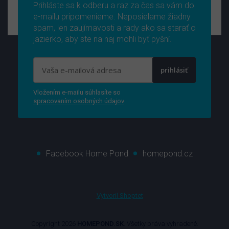
Prihláste sa k odberu a raz za čas sa vám do
e-mailu pripomenieme. Neposielame žiadny
spam, len zaujímavosti a rady ako sa starať o
jazierko, aby ste na naj mohli byť pyšní.
prihlásiť
Vložením e-mailu súhlasíte so
spracovaním osobných údajov
.
Facebook Home Pond
homepond.cz
Vytvoril Shoptet
Copyright 2026
HOMEPOND.SK
. Všetky práva vyhradené.