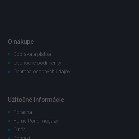
á
p
ä
t
i
e
O nákupe
Doprava a platba
Obchodné podmienky
Ochrana osobných údajov
Užitočné informácie
Poradna
Home Pond magazín
O nás
Kontakt