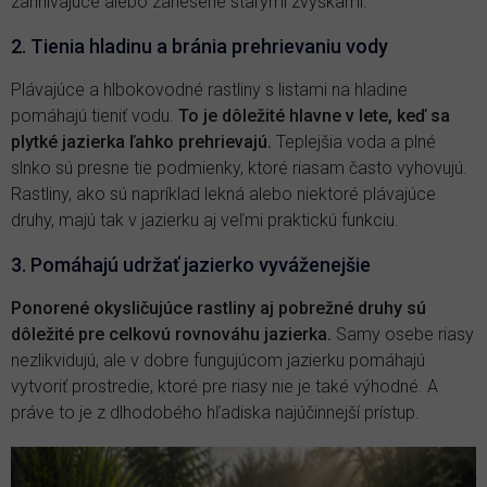
zahnívajúce alebo zanesené starými zvyškami.
2. Tienia hladinu a bránia prehrievaniu vody
Plávajúce a hlbokovodné rastliny s listami na hladine
pomáhajú tieniť vodu.
To je dôležité hlavne v lete, keď sa
plytké jazierka ľahko prehrievajú.
Teplejšia voda a plné
slnko sú presne tie podmienky, ktoré riasam často vyhovujú.
Rastliny, ako sú napríklad lekná alebo niektoré plávajúce
druhy, majú tak v jazierku aj veľmi praktickú funkciu.
3. Pomáhajú udržať jazierko vyváženejšie
Ponorené okysličujúce rastliny aj pobrežné druhy sú
dôležité pre celkovú rovnováhu jazierka.
Samy osebe riasy
nezlikvidujú, ale v dobre fungujúcom jazierku pomáhajú
vytvoriť prostredie, ktoré pre riasy nie je také výhodné. A
práve to je z dlhodobého hľadiska najúčinnejší prístup.