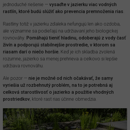
jednoduché riešenie —
vysaďte v jazierku viac vodných
rastlín, ktoré budú slúžiť ako prevencia premnoženia rias
.
Rastliny totiž v jazierku zďaleka nefungujú len ako ozdoba,
ale významne sa podieľajú na udržiavaní jeho biologickej
rovnováhy.
Pomáhajú tieniť hladinu, odoberajú z vody časť
živín a podporujú stabilnejšie prostredie, v ktorom sa
riasam darí o niečo horšie.
Keď je ich skladba zvolená
rozumne, jazierko sa menej prehrieva a celkovo si lepšie
udržiava rovnováhu.
Ale pozor —
nie je možné od nich očakávať, že samy
vyriešia už rozbehnutý problém, na to je potrebná aj
celková starostlivosť o jazierko a použitie vhodných
prostriedkov
, ktoré rast rias účinne obmedzia.