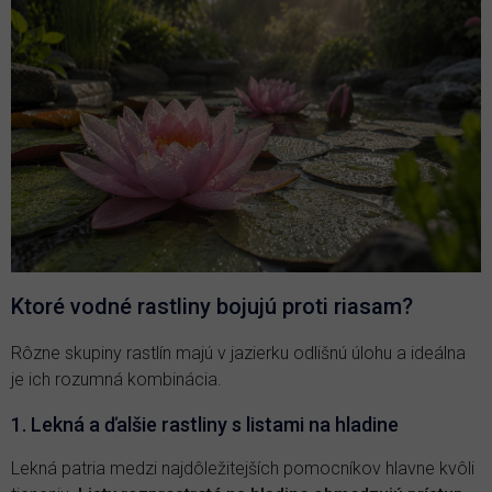
Ktoré vodné rastliny bojujú proti riasam?
Rôzne skupiny rastlín majú v jazierku odlišnú úlohu a ideálna
je ich rozumná kombinácia.
1. Lekná a ďalšie rastliny s listami na hladine
Lekná patria medzi najdôležitejších pomocníkov hlavne kvôli