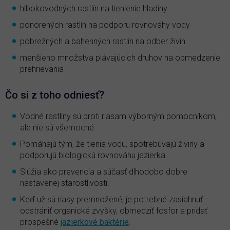
hlbokovodných rastlín na tienienie hladiny
ponorených rastlín na podporu rovnováhy vody
pobrežných a bahenných rastlín na odber živín
menšieho množstva plávajúcich druhov na obmedzenie
prehrievania
Čo si z toho odniesť?
Vodné rastliny sú proti riasam výborným pomocníkom,
ale nie sú všemocné.
Pomáhajú tým, že tienia vodu, spotrebúvajú živiny a
podporujú biologickú rovnováhu jazierka.
Slúžia ako prevencia a súčasť dlhodobo dobre
nastavenej starostlivosti.
Keď už sú riasy premnožené, je potrebné zasiahnuť —
odstrániť organické zvyšky, obmedziť fosfor a pridať
prospešné
jazierkové baktérie
.