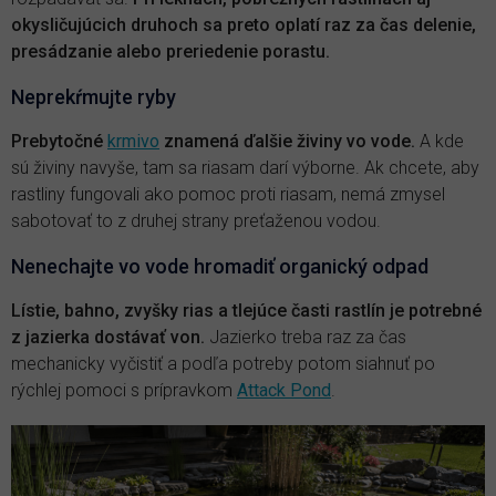
okysličujúcich druhoch sa preto oplatí raz za čas delenie,
presádzanie alebo preriedenie porastu.
Neprekŕmujte ryby
Prebytočné
krmivo
znamená ďalšie živiny vo vode.
A kde
sú živiny navyše, tam sa riasam darí výborne. Ak chcete, aby
rastliny fungovali ako pomoc proti riasam, nemá zmysel
sabotovať to z druhej strany preťaženou vodou.
Nenechajte vo vode hromadiť organický odpad
Lístie, bahno, zvyšky rias a tlejúce časti rastlín je potrebné
z jazierka dostávať von.
Jazierko treba raz za čas
mechanicky vyčistiť a podľa potreby potom siahnuť po
rýchlej pomoci s prípravkom
Attack Pond
.