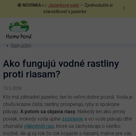
Prejsť
🔵
NOVINKA
👉
Jazierkové sady
— Zjednodušte si
na
starostlivosť o jazierko
obsah
Rady a tipy
Ako fungujú vodné rastliny
proti riasam?
15.5.2026
Kto má záhradné jazierko, ten to veľmi dobre pozná. Voda je
chvíľu krásne čistá, rastliny prosperujú, ryby si spokojne
plávajú.
A potom sa objavia riasy.
Niekedy len ako jemný
povlak, inokedy voda úplne
zozelenie
a vo vode plávajú dlhé
chumáče
vláknitých rias
, ktoré sa zachytávajú o všetko
možné. Ak aj vy rok čo rok bojujete s riasami, máme pre vás