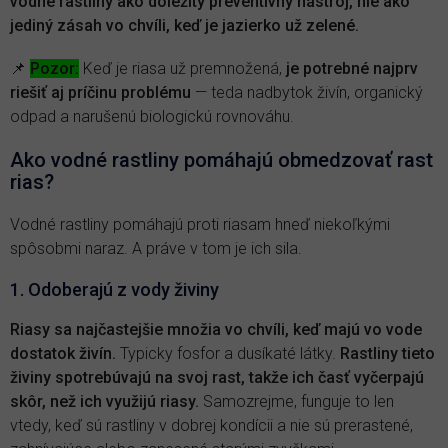
vodné rastliny ako dôležitý preventívny nástroj, nie ako
jediný zásah vo chvíli, keď je jazierko už zelené.
📌
Pozor:
Keď je riasa už premnožená,
je potrebné najprv
riešiť aj príčinu problému
— teda nadbytok živín, organický
odpad a narušenú biologickú rovnováhu.
Ako vodné rastliny pomáhajú obmedzovať rast
rias?
Vodné rastliny pomáhajú proti riasam hneď niekoľkými
spôsobmi naraz. A práve v tom je ich sila.
1. Odoberajú z vody živiny
Riasy sa najčastejšie množia vo chvíli, keď majú vo vode
dostatok živín.
Typicky fosfor a dusíkaté látky.
Rastliny tieto
živiny spotrebúvajú na svoj rast, takže ich časť vyčerpajú
skôr, než ich využijú riasy.
Samozrejme, funguje to len
vtedy, keď sú rastliny v dobrej kondícii a nie sú prerastené,