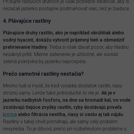
Pri bujne rastúcich druhoch je však potrebné sledovať, aby si
nezačali jazierko postupne podmaňovať viac, než je žiaduce.
4. Plávajúce rastliny
Plávajúce druhy rastlín, ako je napríklad okrúhliak alebo
vodný hyacint, dokážu vytvoriť príjemný tieň a obmedziť
prehrievanie hladiny.
Treba si však dávať pozor, aby hladinu
nezakryli príliš. Mierne zatienenie je užitočné, ale súvislá
zelená pokrývka by jazierku neprospela.
Prečo samotné rastliny nestačia?
Mnoho ľudí si myslí, že keď vysadia dostatok rastlín, riasy
zmiznú samy. Lenže také jednoduché to nie je.
Ak je v
jazierku nadbytok fosforu, na dne sa hromadí kal, vo vode
zostávajú tlejúce zvyšky rastlín, ryby dostávajú priveľa
krmiva
alebo filtrácia nestíha, riasy si cestu aj tak nájdu.
Rastliny v takej chvíli pomáhajú, ale samy celý problém
nevyriešia. To je dôvod, prečo pri rozbehnutom probléme s