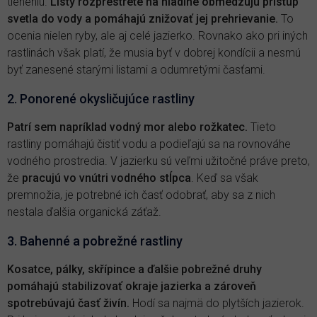
tieneniu.
Listy rozprestreté na hladine obmedzujú prístup
svetla do vody a pomáhajú znižovať jej prehrievanie.
To
ocenia nielen ryby, ale aj celé jazierko. Rovnako ako pri iných
rastlinách však platí, že musia byť v dobrej kondícii a nesmú
byť zanesené starými listami a odumretými časťami.
2. Ponorené okysličujúce rastliny
Patrí sem napríklad vodný mor alebo rožkatec.
Tieto
rastliny pomáhajú čistiť vodu a podieľajú sa na rovnováhe
vodného prostredia. V jazierku sú veľmi užitočné práve preto,
že
pracujú vo vnútri vodného stĺpca
. Keď sa však
premnožia, je potrebné ich časť odobrať, aby sa z nich
nestala ďalšia organická záťaž.
3. Bahenné a pobrežné rastliny
Kosatce, pálky, skřípince a ďalšie pobrežné druhy
pomáhajú stabilizovať okraje jazierka a zároveň
spotrebúvajú časť živín.
Hodí sa najmä do plytších jazierok.