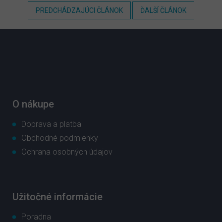
PREDCHÁDZAJÚCI ČLÁNOK
ĎALŠÍ ČLÁNOK
Z
á
p
ä
t
i
e
O nákupe
Doprava a platba
Obchodné podmienky
Ochrana osobných údajov
Užitočné informácie
Poradna