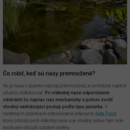
Čo robiť, keď sú riasy premnožené?
Ak je riasa v jazierku naozaj premnožená, je potrebné najskôr
situáciu stabilizovať.
Pri vláknitej riase odporúčame
odstrániť čo najviac rias mechanicky a potom zvoliť
vhodný nadväzujúci postup podľa typu jazierka.
V
rastlinných jazierkach odporúčame prípravok
Kata Pond
,
ktorý pôsobí proti vláknitej riase a je vhodný práve tam, kde
nechcete ohroziť ostatné rastliny.