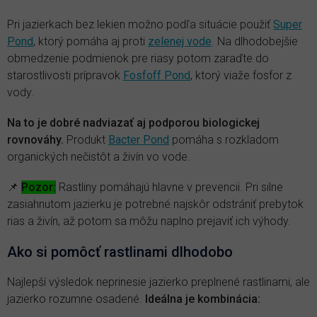
Pri jazierkach bez lekien možno podľa situácie použiť
Super
Pond
, ktorý pomáha aj proti
zelenej vode
. Na dlhodobejšie
obmedzenie podmienok pre riasy potom zaraďte do
starostlivosti prípravok
Fosfoff Pond
, ktorý viaže fosfor z
vody.
Na to je dobré nadviazať aj podporou biologickej
rovnováhy.
Produkt
Bacter Pond
pomáha s rozkladom
organických nečistôt a živín vo vode.
📌
Pozor:
Rastliny pomáhajú hlavne v prevencii. Pri silne
zasiahnutom jazierku je potrebné najskôr odstrániť prebytok
rias a živín, až potom sa môžu naplno prejaviť ich výhody.
Ako si pomôcť rastlinami dlhodobo
Najlepší výsledok neprinesie jazierko preplnené rastlinami, ale
jazierko rozumne osadené.
Ideálna je kombinácia: