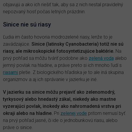
objavujú a ako ich riešiť tak, aby sa z nich nestal pravidelný
nepozvaný hosť počas letných prázdnin.
Sinice nie sú riasy
Ľudia im často hovoria modrozelené riasy, lenže to je
zavádzajúce.
Sinice (latinsky Cyanobacteria) totiž nie sú
riasy, ale mikroskopické fotosyntetizujúce baktérie.
Na
prvý pohľad sa môžu tváriť podobne ako
zelená voda
alebo
jemný povlak na hladine, a práve preto si ich mnoho ľudí s
riasami
pletie. Z biologického hľadiska je to ale iná skupina
organizmov a aj ich správanie v jazierku je iné.
V jazierku sa sinice môžu prejaviť ako zelenomodrý,
tyrkysový alebo hnedastý zákal, niekedy ako mastne
vyzerajúci povlak, inokedy ako nahromadená vrstva pri
okraji alebo na hladine.
Pri
zelenej vode
pritom nemusí byť
na prvý pohľad jasné, či ide o jednobunkovú riasu, alebo
práve o sinice.