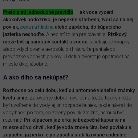
Preto platí jednoduché pravidlo
— ak voda vyzerá
akokoľvek podozrivo, je nepekne sfarbená, tvorí sa na nej
povlak,
pena na hladine
alebo zapácha, do kúpacieho
jazierka nechoďte.
A neplatí to len pre plávanie.
Rizikový
môže byť aj samotný kontakt s vodou
, striekajúce kvapky
alebo vdychovanie aerosólu pri hrách, čerpaní alebo
prevádzke vodných prvkov. U detí a zvierat je opatrnosť na
mieste dvojnásobne.
A ako dlho sa nekúpať?
Rozhodne po celú dobu, keď sú prítomné viditeľné známky
kvetu siníc.
Zároveň je dobré myslieť na to, že toxíny môžu
byť uvoľnené do vody aj pri rozpade buniek, takže návrat do
vody hneď po tom, čo zelený povlak zmizne, nemusí byť
rozumný.
Pri kúpacom jazierku je bezpečné kúpanie na
mieste až vo chvíli, keď je voda znova číra, bez povlaku a
zápachu, jazierko je po zásahu stabilizované a ideálne