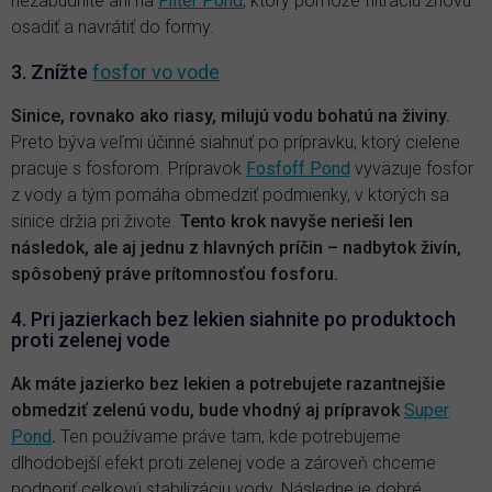
nezabudnite ani na
Filter Pond
, ktorý pomôže filtráciu znovu
osadiť a navrátiť do formy.
3. Znížte
fosfor vo vode
Sinice, rovnako ako riasy, milujú vodu bohatú na živiny.
Preto býva veľmi účinné siahnuť po prípravku, ktorý cielene
pracuje s fosforom. Prípravok
Fosfoff Pond
vyväzuje fosfor
z vody a tým pomáha obmedziť podmienky, v ktorých sa
sinice držia pri živote.
Tento krok navyše nerieši len
následok, ale aj jednu z hlavných príčin – nadbytok živín,
spôsobený práve prítomnosťou fosforu.
4. Pri jazierkach bez lekien siahnite po produktoch
proti zelenej vode
Ak máte jazierko bez lekien a potrebujete razantnejšie
obmedziť zelenú vodu, bude vhodný aj prípravok
Super
Pond
.
Ten používame práve tam, kde potrebujeme
dlhodobejší efekt proti zelenej vode a zároveň chceme
podporiť celkovú stabilizáciu vody. Následne je dobré