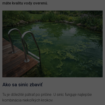
máte kvalitu vody overenú.
Ako sa siníc zbaviť
Tu je dôležité pátrať po príčine. U siníc funguje najlepšie
kombinácia niekoľkých krokov.