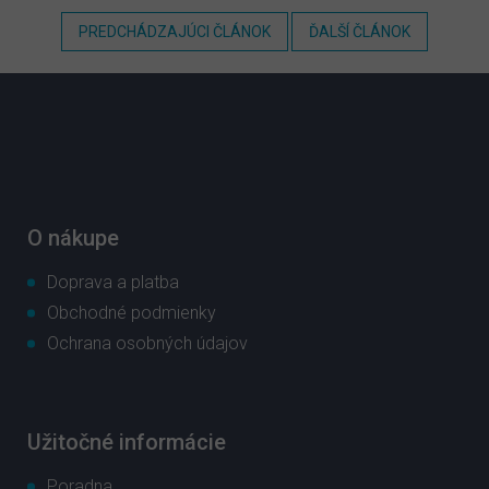
PREDCHÁDZAJÚCI ČLÁNOK
ĎALŠÍ ČLÁNOK
Z
á
p
ä
t
i
e
O nákupe
Doprava a platba
Obchodné podmienky
Ochrana osobných údajov
Užitočné informácie
Poradna