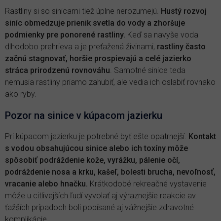
Rastliny si so sinicami tiež úplne nerozumejú.
Hustý rozvoj
siníc obmedzuje prienik svetla do vody a zhoršuje
podmienky pre ponorené rastliny.
Keď sa navyše voda
dlhodobo prehrieva a je preťažená živinami,
rastliny často
začnú stagnovať, horšie prospievajú a celé jazierko
stráca prirodzenú rovnováhu
. Samotné sinice teda
nemusia rastliny priamo zahubiť, ale vedia ich oslabiť rovnako
ako ryby.
Pozor na sinice v kúpacom jazierku
Pri kúpacom jazierku je potrebné byť ešte opatrnejší.
Kontakt
s vodou obsahujúcou sinice alebo ich toxíny môže
spôsobiť podráždenie kože, vyrážku, pálenie očí,
podráždenie nosa a krku, kašeľ, bolesti brucha, nevoľnosť,
vracanie alebo hnačku.
Krátkodobé rekreačné vystavenie
môže u citlivejších ľudí vyvolať aj výraznejšie reakcie av
ťažších prípadoch boli popísané aj vážnejšie zdravotné
komplikácie.