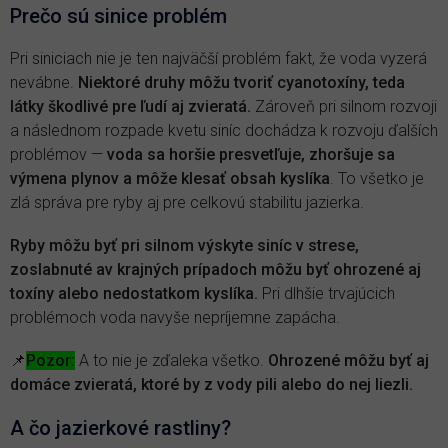
Prečo sú sinice problém
Pri siniciach nie je ten najväčší problém fakt, že voda vyzerá
nevábne.
Niektoré druhy môžu tvoriť cyanotoxíny, teda
látky škodlivé pre ľudí aj zvieratá.
Zároveň pri silnom rozvoji
a následnom rozpade kvetu siníc dochádza k rozvoju ďalších
problémov —
voda sa horšie presvetľuje, zhoršuje sa
výmena plynov a môže klesať obsah kyslíka
. To všetko je
zlá správa pre ryby aj pre celkovú stabilitu jazierka.
Ryby môžu byť pri silnom výskyte siníc v strese,
zoslabnuté av krajných prípadoch môžu byť ohrozené aj
toxíny alebo nedostatkom kyslíka.
Pri dlhšie trvajúcich
problémoch voda navyše nepríjemne zapácha.
📌
Pozor:
A to nie je zďaleka všetko.
Ohrozené môžu byť aj
domáce zvieratá, ktoré by z vody pili alebo do nej liezli.
A čo jazierkové rastliny?