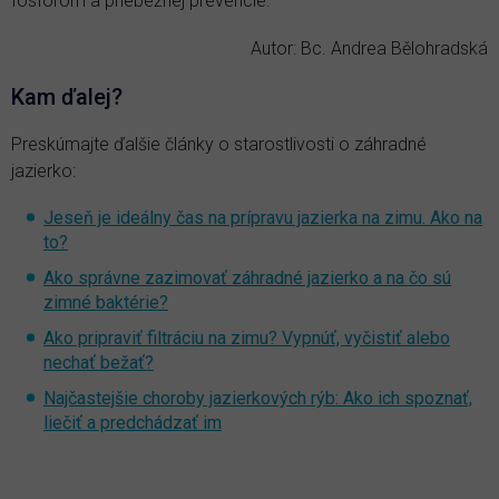
fosforom a priebežnej prevencie.
Autor: Bc. Andrea Bělohradská
Kam ďalej?
Preskúmajte ďalšie články o starostlivosti o záhradné
jazierko:
Jeseň je ideálny čas na prípravu jazierka na zimu. Ako na
to?
Ako správne zazimovať záhradné jazierko a na čo sú
zimné baktérie?
Ako pripraviť filtráciu na zimu? Vypnúť, vyčistiť alebo
nechať bežať?
Najčastejšie choroby jazierkových rýb: Ako ich spoznať,
liečiť a predchádzať im