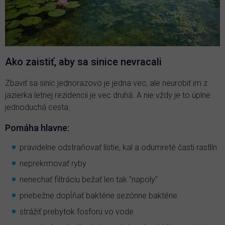
Ako zaistiť, aby sa sinice nevracali
Zbaviť sa siníc jednorazovo je jedna vec, ale neurobiť im z
jazierka letnej rezidencii je vec druhá. A nie vždy je to úplne
jednoduchá cesta.
Pomáha hlavne:
pravidelne odstraňovať lístie, kal a odumreté časti rastlín
neprekrmovať ryby
nenechať filtráciu bežať len tak "napoly"
priebežne dopĺňať baktérie sezónne baktérie
strážiť prebytok fosforu vo vode