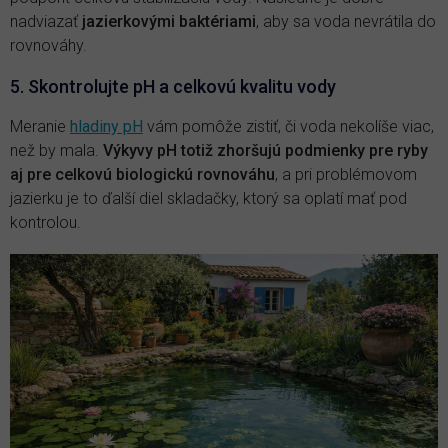
nadviazať
jazierkovými baktériami
, aby sa voda nevrátila do
rovnováhy.
5. Skontrolujte pH a celkovú kvalitu vody
Meranie
hladiny pH
vám pomôže zistiť, či voda nekolíše viac,
než by mala.
Výkyvy pH totiž zhoršujú podmienky pre ryby
aj pre celkovú biologickú rovnováhu
, a pri problémovom
jazierku je to ďalší diel skladačky, ktorý sa oplatí mať pod
kontrolou.