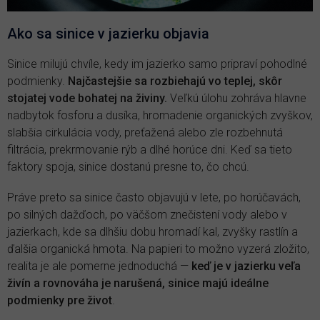
Ako sa sinice v jazierku objavia
Sinice milujú chvíle, kedy im jazierko samo pripraví pohodlné
podmienky.
Najčastejšie sa rozbiehajú vo teplej, skôr
stojatej vode bohatej na živiny.
Veľkú úlohu zohráva hlavne
nadbytok fosforu a dusíka, hromadenie organických zvyškov,
slabšia cirkulácia vody, preťažená alebo zle rozbehnutá
filtrácia, prekrmovanie rýb a dlhé horúce dni. Keď sa tieto
faktory spoja, sinice dostanú presne to, čo chcú.
Práve preto sa sinice často objavujú v lete, po horúčavách,
po silných dažďoch, po väčšom znečistení vody alebo v
jazierkach, kde sa dlhšiu dobu hromadí kal, zvyšky rastlín a
ďalšia organická hmota. Na papieri to možno vyzerá zložito,
realita je ale pomerne jednoduchá —
keď je v jazierku veľa
živín a rovnováha je narušená, sinice majú ideálne
podmienky pre život
.