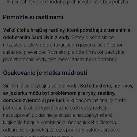
nenechať vodu dlhodobo prehrievať a stáť bez pohybu
Pomôžte si rastlinami
Veľkú úlohu hrajú aj rastliny, ktoré pomáhajú s tienením a
odoberaním časti živín z vody.
Samy o sebe sinice
nezastavia, ale v dobre fungujúcom jazierku sú dôležitou
súčasťou prevencie. Rovnako platí, že čím skôr zachytíte
prvé zhoršenie vody, tým menší zásah býva potrebný.
Opakovanie je matka múdrosti
Sinice nie sú obyčajná zelená voda.
Sú to baktérie, nie riasy,
av jazierku môžu byť problémom pre ryby, rastliny,
domáce zvieratá aj pre ľudí.
V kúpacom jazierku je preto
potrebné brať ich výskyt vážne a do vody radšej
nevstupovať, pokiaľ nie je situácia naozaj vyriešená.
Najlepšie funguje kombinácia mechanického čistenia,
odbúranie organickej záťaže, podpory baktérií, práce s