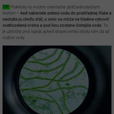
TIP:
Prakticky to možno orientačne zistiť jednoduchým
testom —
keď naberiete zelenú vodu do priehľadnej fľaše a
necháte ju chvíľu stáť, u siníc sa môže na hladine vytvoriť
svetlozelená vrstva a pod ňou zostane čistejšia voda
. To
je užitočný prvý signál, aj keď stopercentnú istotu vám dá až
rozbor vody.