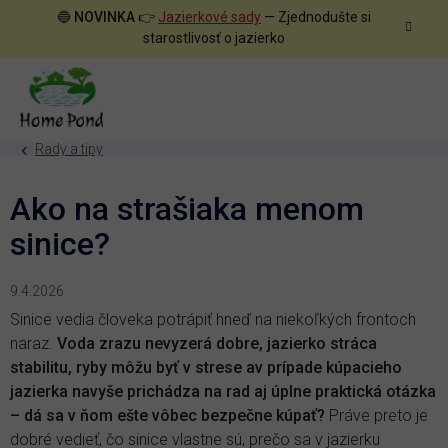
Prejsť
🔵
NOVINKA
👉
Jazierkové sady
— Zjednodušte si
na
starostlivosť o jazierko
obsah
Rady a tipy
Ako na strašiaka menom
sinice?
9.4.2026
Sinice vedia človeka potrápiť hneď na niekoľkých frontoch
naraz.
Voda zrazu nevyzerá dobre, jazierko stráca
stabilitu, ryby môžu byť v strese av prípade kúpacieho
jazierka navyše prichádza na rad aj úplne praktická otázka
– dá sa v ňom ešte vôbec bezpečne kúpať?
Práve preto je
dobré vedieť, čo sinice vlastne sú, prečo sa v jazierku