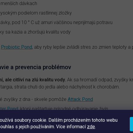
v menších dávkach
ysokým podielom rastlinnej zložky
dávky, pod 10 ° C už amuri väčšinou neprijímajú potravu
y sa kazia a zhoršujú kvalitu vody
e
Probiotic Pond
, aby ryby lepšie zvládli stres zo zmien teploty a 
avie a prevencia problémov
ale citliví na zlú kvalitu vody.
Ak sa hromadí odpad, zvyšky krmi
etargia, strata chuti do jedla alebo náchylnosť k chorobám.
ké zvyšky z dna - skvele pomôže
Attack Pond
ter Pond
, ktorý naštartuje prírodné odbúravanie živín
ýb – ak sa zdržiavajú pri hladine alebo majú zrýchlené dýchanie,
oužívá soubory cookie. Dalším procházením tohoto webu
tou vody
souhlas s jejich používáním. Více informací
zde
.