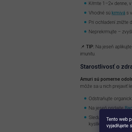
Kŕmte 1–2× denne, 
Vhodné sú
krmivá
s v
Pri ochladení znížte 
Neprekrmujte – zvyšk
📌
TIP:
Na jeseň aplikujt
imunitu.
Starostlivosť o zdr
Amuri sú pomerne odolní, 
môže sa u nich prejaviť l
Odstraňujte organic
Na jeseň pridajte
Bac
Sledujte správanie r
Tento web p
kyslíkom alebo kvali
vyjadřujete 