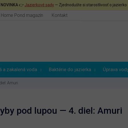

NOVINKA
👉
Jazierkové sady
— Zjednodušte si starostlivosť o jazierko
Home Pond magazín
Kontakt
á a zakalená voda
Baktérie do jazierka
Úprava vod
diel: Amuri
yby pod lupou — 4. diel: Amuri