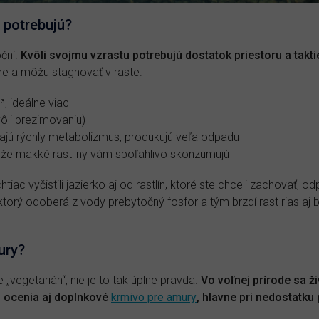
 potrebujú?
oční.
Kvôli svojmu vzrastu potrebujú dostatok priestoru a takti
bre a môžu stagnovať v raste.
, ideálne viac
li prezimovaniu)
ajú rýchly metabolizmus, produkujú veľa odpadu
, že mäkké rastliny vám spoľahlivo skonzumujú
iac vyčistili jazierko aj od rastlín, ktoré ste chceli zachovať, 
 ktorý odoberá z vody prebytočný fosfor a tým brzdí rast rias aj
ury?
 „vegetarián“, nie je to tak úplne pravda.
Vo voľnej prírode sa ž
ku ocenia aj doplnkové
krmivo pre amury
, hlavne pri nedostatku 