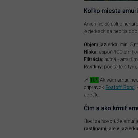
Koľko miesta amuri
Amuri nie sú úplne nenár
jazierkach sa necítia do
Objem jazierka:
min. 5 m³
Hĺbka:
aspoň 100 cm (kvô
Filtrácia:
nutná - amuri m
Rastliny:
počítajte s tým
📌
TIP:
Ak vám amuri necht
prípravok
Fosfoff Pond
,
apetítu.
Čím a ako kŕmiť am
Hoci sa hovorí, že amur je
rastlinami, ale v jazier