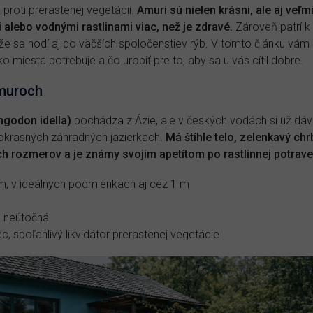
proti prerastenej vegetácii.
Amuri sú nielen krásni, ale aj veľm
 alebo vodnými rastlinami viac, než je zdravé.
Zároveň patrí k
že sa hodí aj do väčších spoločenstiev rýb. V tomto článku vá
ko miesta potrebuje a čo urobiť pre to, aby sa u vás cítil dobre.
amuroch
ngodon idella)
pochádza z Ázie, ale v českých vodách si už dávn
v okrasných záhradných jazierkach.
Má štíhle telo, zelenkavý chrb
h rozmerov a je známy svojim apetítom po rastlinnej potrave
, v ideálnych podmienkach aj cez 1 m
, neútočná
, spoľahlivý likvidátor prerastenej vegetácie