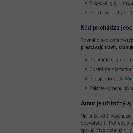
Tropické ryby – majú
Príliš malé druhy - a
Keď prichádza jese
Rovnako ako ostatné ryby
prestávajú tráviť, sťahu
Prestaňte s kŕmením,
Odstráňte z jazierka 
Pridajte do vody
Win
Zaistite výmenu ply
Amur je užitočný aj
Nielenže udrží vaše jazi
obyvateľom. Potrebuje p
spolužitím s ostatnými r