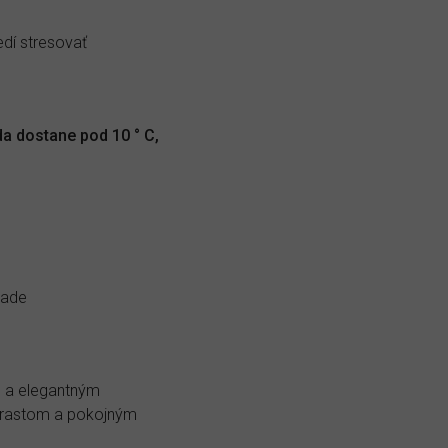
edí stresovať
a dostane pod 10 ° C,
ľade
m a elegantným
m rastom a pokojným