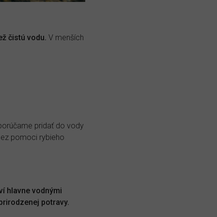
ež čistú vodu.
V menších
odporúčame pridať do vody
 bez pomoci rybieho
iví hlavne vodnými
prirodzenej potravy.