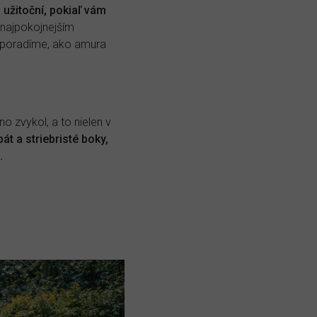
i užitoční, pokiaľ vám
 najpokojnejším
m poradíme, ako amura
o zvykol, a to nielen v
át a striebristé boky,
.