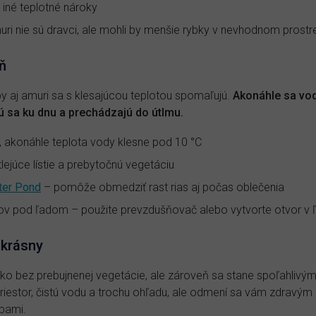
 iné teplotné nároky
muri nie sú dravci, ale mohli by menšie rybky v nevhodnom prostr
ň
 aj amuri sa s klesajúcou teplotou spomaľujú.
Akonáhle sa vod
jú sa ku dnu a prechádzajú do útlmu.
 akonáhle teplota vody klesne pod 10 °C
tlejúce lístie a prebytočnú vegetáciu
ter Pond
– pomôže obmedziť rast rias aj počas oblečenia
nov pod ľadom – použite prevzdušňovač alebo vytvorte otvor v 
 krásny
erko bez prebujnenej vegetácie, ale zároveň sa stane spoľahlivý
riestor, čistú vodu a trochu ohľadu, ale odmení sa vám zdravý
ybami.