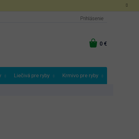
Prihlásenie
NÁKUPNÝ
KOŠÍK
y
Liečivá pre ryby
Krmivo pre ryby
Vybrať podľa