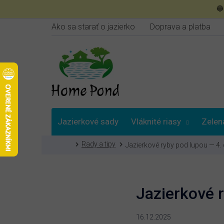
Prejsť

na
obsah
Ako sa starať o jazierko
Doprava a platba
Jazierkové sady
Vláknité riasy
Zelen
Domov
Rady a tipy
Jazierkové ryby pod lupou — 4. 
Poradna
Jazierkové r
16.12.2025