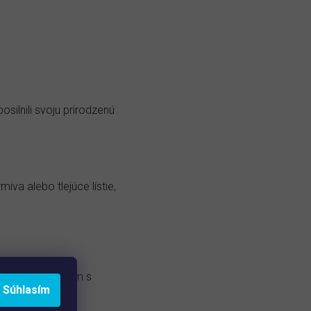
posilnili svoju prirodzenú
va alebo tlejúce lístie,
 môže byť problém s
Súhlasím