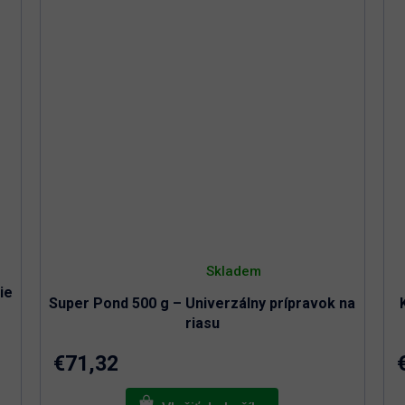
Priemerné
hodnotenie
Skladem
produktu
ie
je
Super Pond 500 g – Univerzálny prípravok na
5,0
z
riasu
5
hviezdičiek.
€71,32