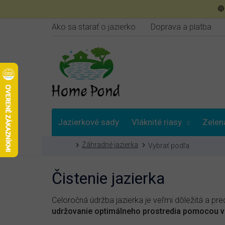
Prejsť

na
obsah
Ako sa starať o jazierko
Doprava a platba
Jazierkové sady
Vláknité riasy
Zelen
Domov
Záhradné jazierka
Vybrať podľa
Poradna
Čistenie jazierka
Celoročná údržba jazierka je veľmi dôležitá a pr
udržovanie optimálneho prostredia pomocou