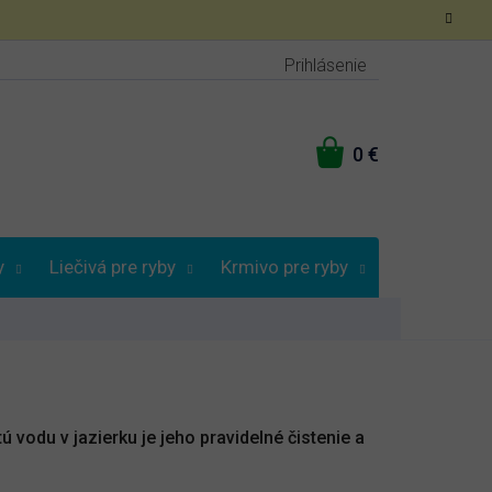
Prihlásenie
NÁKUPNÝ
KOŠÍK
y
Liečivá pre ryby
Krmivo pre ryby
Vybrať podľa
tú vodu v jazierku je jeho pravidelné čistenie a