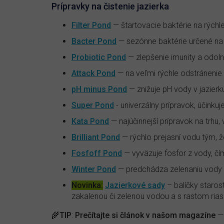
Prípravky na čistenie jazierka
Filter Pond
— štartovacie baktérie na rýchle 
Bacter Pond
— sezónne baktérie určené na
Probiotic Pond
— zlepšenie imunity a odoln
Attack Pond
— na veľmi rýchle odstránenie n
pH minus Pond
— znižuje pH vody v jazier
Super Pond
- univerzálny prípravok, účinkuje
Kata Pond
— najúčinnejší prípravok na trhu, 
Brilliant Pond
— rýchlo prejasní vodu tým, ž
Fosfoff Pond
— vyväzuje fosfor z vody, čí
Winter Pond
— predchádza zelenaniu vody 
Novinka:
Jazierkové sady
– balíčky staros
zakalenou či zelenou vodou a s rastom rias
🌾
TIP
:
Prečítajte si článok v našom magazíne