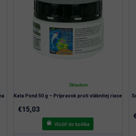
Priemerné
hodnotenie
Skladem
produktu
je
na
Kata Pond 50 g – Prípravok proti vláknitej riase
S
5,0
z
5
€15,03
hviezdičiek.