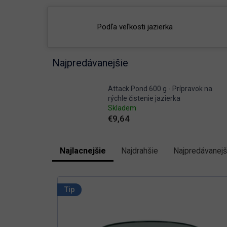
Podľa veľkosti jazierka
Najpredávanejšie
Attack Pond 600 g - Prípravok na
rýchle čistenie jazierka
Skladem
€9,64
Najlacnejšie
Najdrahšie
Najpredávanejš
R
a
V
d
e
ý
Tip
n
p
i
i
e
s
p