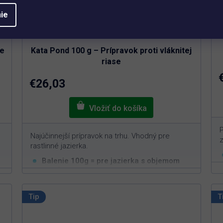
ie
Priemerné
hodnotenie
Skladem
produktu
je
ie
Kata Pond 100 g – Prípravok proti vláknitej
4,6
z
riase
5
hviezdičiek.
€26,03
P
Najúčinnejší prípravok na trhu. Vhodný pre
rastlinné jazierka.
Balenie 100g = pre jazierka s objemom
3
10m
Vysoko efektívna v boji proti vláknitým riasam
Pôsobí iba na vláknitú riasu
Tip
T
Neškodný pre ryby, živočíchy a rastliny