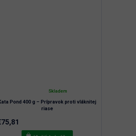
Priemerné
hodnotenie
Skladem
produktu
je
Kata Pond 400 g – Prípravok proti vláknitej
5,0
z
riase
5
hviezdičiek.
€75,81