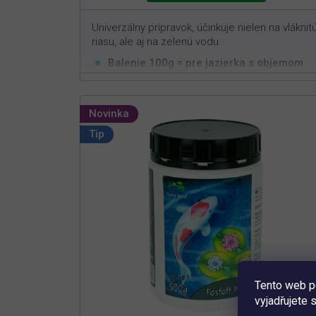
Univerzálny prípravok, účinkuje nielen na vláknit
riasu, ale aj na zelenú vodu.
Balenie 100g = pre jazierka s objemom
3
5m
Účinne pôsobí proti vláknitým aj
jednobunkovým riasam
Novinka
Stačí jednorazové dávkovanie pre dlhodobý
Tip
efekt
Určený do jazierok bez lekien
Tento web p
vyjadřujete 