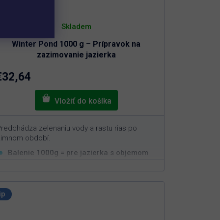
Skladem
Winter Pond 1000 g – Prípravok na
zazimovanie jazierka
€32,64
redchádza zelenaniu vody a rastu rias po
zimnom období.
Balenie 1000g = pre jazierka s objemom
3
20m
Odoberá a viaže živiny potrebné na rast rias
Aplikácia po zazimovaní jazierka
ip
Neškodný pre ryby, živočíchy a rastliny