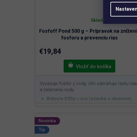
Nastaven
Priemerné
hodnotenie
Skladem
produktu
je
Fosfoff Pond 500 g – Prípravok na znížen
5,0
z
fosforu a prevenciu rias
5
hviezdičiek.
€19,84
Vyväzuje fosfor z vody, čím zabraňuje rastu rias
a zelenaniu vody
Balenie 500g = pre jazierka s objemom
3
min. 10m
Funguje čisto na prírodnej báze
Jednoduchá aplikácia s rýchlym efektom
Novinka
Bezpečný pre ryby, živočíchy a rastliny
Tip