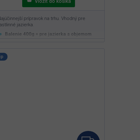
ajúčinnejší prípravok na trhu. Vhodný pre
astlinné jazierka.
Balenie 400g = pre jazierka s objemom
3
50m
Vysoko efektívna v boji proti vláknitým riasam
Pôsobí iba na vláknitú riasu
ip
Neškodný pre ryby, živočíchy a rastliny