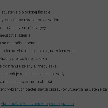
spustenie biologickej filtrácie
 rýchlu nápravu problémov s vodou
osti rýb na vonkajšie vplyvy
ečistôt z jazierka
ku na optimálnu hodnotu
 nielen na vláknitú riasu, ale aj na zelenú vodu
vhodný pre rastlinné jazierka
e odstraňuje zelený aj hnedý zákal
m zabraňuje rastu rias a zelenaniu vody
a rastu rias po zimnom období
tlivo vybraných bakteriálnych prípravkov určených na čistenie z
.
—
Ako si užívať čistú vodu v kúpacom jazierku