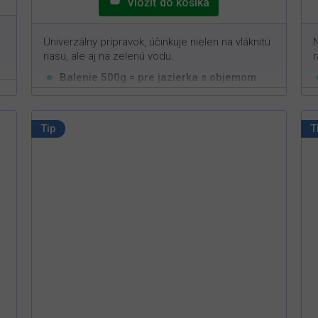
Univerzálny prípravok, účinkuje nielen na vláknitú
N
riasu, ale aj na zelenú vodu.
r
Balenie 500g = pre jazierka s objemom
3
50m
Účinne pôsobí proti vláknitým aj
jednobunkovým riasam
Tip
T
Stačí jednorazové dávkovanie pre dlhodobý
efekt
Určený do jazierok bez lekien