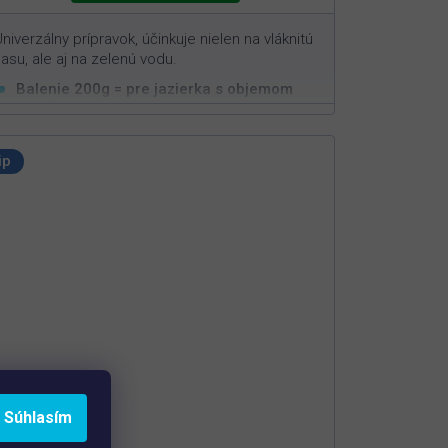
niverzálny prípravok, účinkuje nielen na vláknitú
iasu, ale aj na zelenú vodu.
Balenie 200g = pre jazierka s objemom
3
10m
Účinne pôsobí proti vláknitým aj
jednobunkovým riasam
ip
Stačí jednorazové dávkovanie pre dlhodobý
efekt
Určený do jazierok bez lekien
Súhlasím