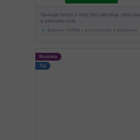
Vyväzuje fosfor z vody, čím zabraňuje rastu rias
a zelenaniu vody
Balenie 1000g = pre jazierka s objemom
3
min. 20m
Funguje čisto na prírodnej báze
Jednoduchá aplikácia s rýchlym efektom
Novinka
Bezpečný pre ryby, živočíchy a rastliny
Tip