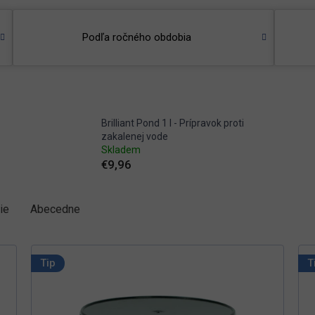
Podľa ročného obdobia
Brilliant Pond 1 l - Prípravok proti
zakalenej vode
Skladem
€9,96
ie
Abecedne
Tip
T