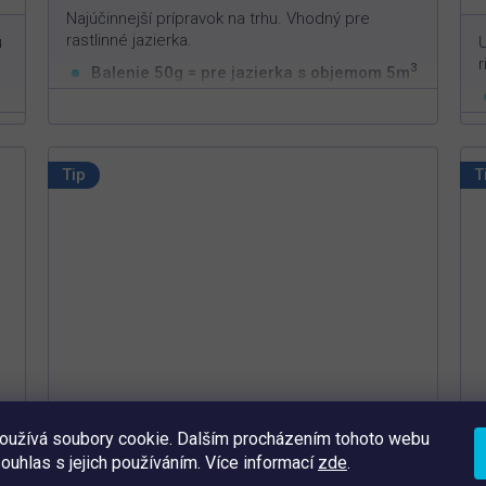
Najúčinnejší prípravok na trhu. Vhodný pre
rastlinné jazierka.
ú
U
r
3
Balenie 50g = pre jazierka s objemom 5m
Vysoko efektívna v boji proti vláknitým riasam
Pôsobí iba na vláknitú riasu
Neškodný pre ryby, živočíchy a rastliny
Tip
T
oužívá soubory cookie. Dalším procházením tohoto webu
souhlas s jejich používáním. Více informací
zde
.