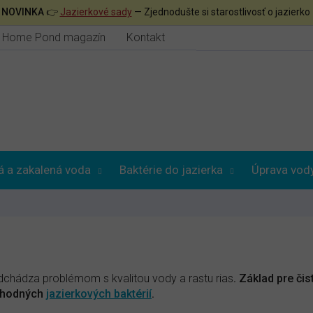

NOVINKA
👉
Jazierkové sady
— Zjednodušte si starostlivosť o jazierko
Home Pond magazín
Kontakt
á a zakalená voda
Baktérie do jazierka
Úprava vod
edchádza problémom s kvalitou vody a rastu rias
. Základ pre čis
 vhodných
jazierkových baktérií
.