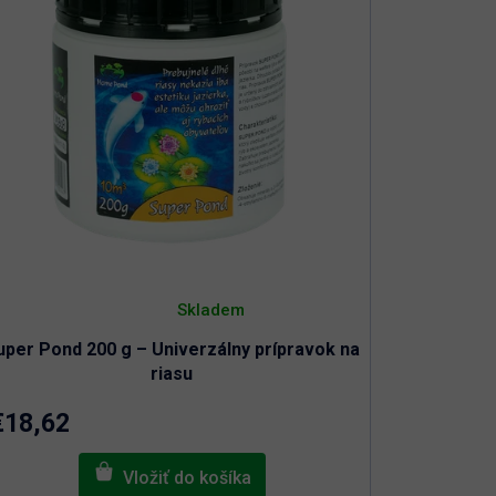
Priemerné
hodnotenie
Skladem
produktu
je
uper Pond 200 g – Univerzálny prípravok na
5,0
z
riasu
5
hviezdičiek.
€18,62